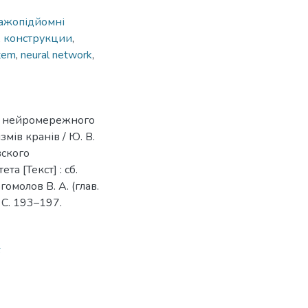
ажопідйомні
,
конструкции
,
tem
,
neural network
,
ля нейромережного
ів кранів / Ю. В.
вского
 [Текст] : сб.
огомолов В. А. (глав.
– C. 193–197.
6