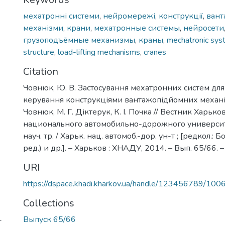
мехатронні системи
,
нейромережі
,
конструкції
,
вант
механізми
,
крани
,
мехатронные системы
,
нейросети
грузоподъёмные механизмы
,
краны
,
mechatronic sys
structure
,
load-lifting mechanisms
,
cranes
Citation
Човнюк, Ю. В. Застосування мехатронних систем д
керування конструкціями вантажопідйомних механізм
Човнюк, М. Г. Діктерук, К. І. Почка // Вестник Харько
национального автомобильно-дорожного университета
науч. тр. / Харьк. нац. автомоб.-дор. ун-т ; [редкол.: Б
ред.) и др.]. – Харьков : ХНАДУ, 2014. – Вып. 65/66. 
URI
https://dspace.khadi.kharkov.ua/handle/123456789/100
Collections
Выпуск 65/66
-