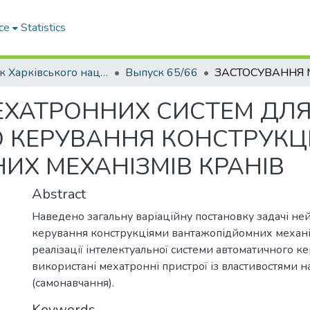
ce
Statistics
Вісник Харківського національного автомобільно-дорожнього університету / Вестник Харьковского национального автомобильно-дорожного университета
Выпуск 65/66
ЕХАТРОННИХ СИСТЕМ ДЛ
 КЕРУВАННЯ КОНСТРУКЦ
Х МЕХАНІЗМІВ КРАНІВ
Abstract
Наведено загальну варіаційну постановку задачі н
керування конструкціями вантажопідйомних механіз
реалізації інтелектуальної системи автоматичного к
використані мехатронні пристрої із властивостями 
(самонавчання).
Keywords