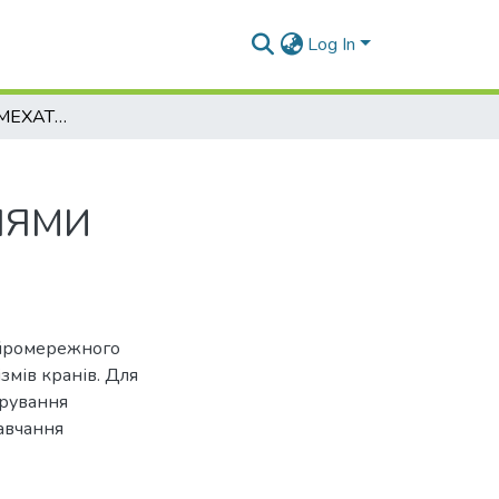
Log In
ЗАСТОСУВАННЯ МЕХАТРОННИХ СИСТЕМ ДЛЯ НЕЙРОМЕРЕЖНОГО КЕРУВАННЯ КОНСТРУКЦІЯМИ ВАНТАЖОПІДЙОМНИХ МЕХАНІЗМІВ КРАНІВ
Я
ІЯМИ
ейромережного
мів кранів. Для
ерування
навчання