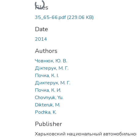
Loading...
Files
35_65-66.pdf
(229.06 KB)
Date
2014
Authors
Човнюк, Ю. В.
Діктерук, М. Г.
Почка, К. І.
Диктерук, М. Г.
Почка, К. И.
Chovnyuk, Yu.
Dikteruk, M.
Pochka, K.
Publisher
Харьковский национальный автомобильно