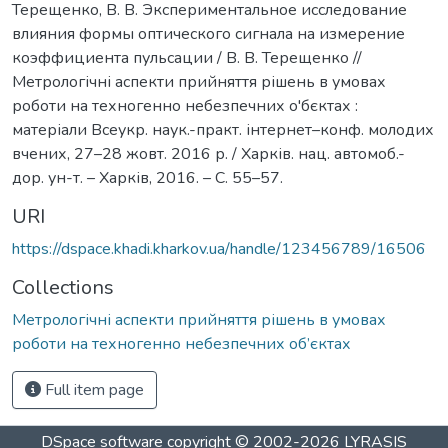
Терещенко, В. В. Экспериментальное исследование
влияния формы оптического сигнала на измерение
коэффициента пульсации / В. В. Терещенко //
Метрологічні аспекти прийняття рішень в умовах
роботи на техногенно небезпечних о'бєктах :
матеріали Всеукр. наук.-практ. інтернет–конф. молодих
вчених, 27–28 жовт. 2016 р. / Харків. нац. автомоб.-
дор. ун-т. – Харків, 2016. – С. 55–57.
URI
https://dspace.khadi.kharkov.ua/handle/123456789/16506
Collections
Метрологічні аспекти прийняття рішень в умовах
роботи на техногенно небезпечних об’єктах
Full item page
DSpace software
copyright © 2002-2026
LYRASIS