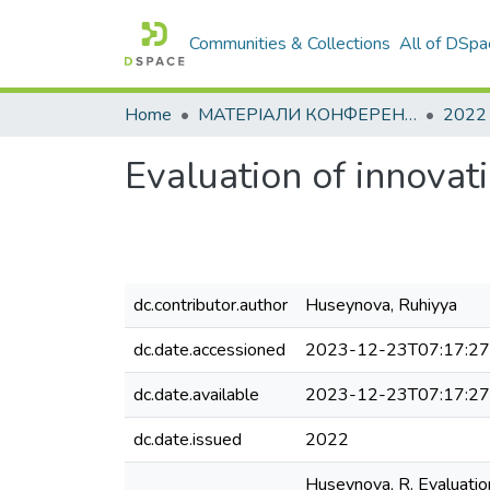
Communities & Collections
All of DSpa
Home
МАТЕРІАЛИ КОНФЕРЕНЦІЙ
2022
Evaluation of innovat
dc.contributor.author
Huseynova, Ruhiyya
dc.date.accessioned
2023-12-23T07:17:2
dc.date.available
2023-12-23T07:17:2
dc.date.issued
2022
Huseynova, R. Evaluatio