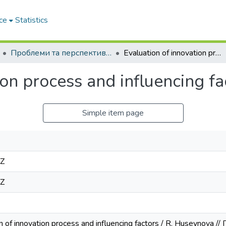
ce
Statistics
Проблеми та перспективи розвитку підприємництва
Evaluation of innovation process and influencing factors
ion process and influencing fa
Simple item page
7Z
7Z
n of innovation process and influencing factors / R. Huseynov