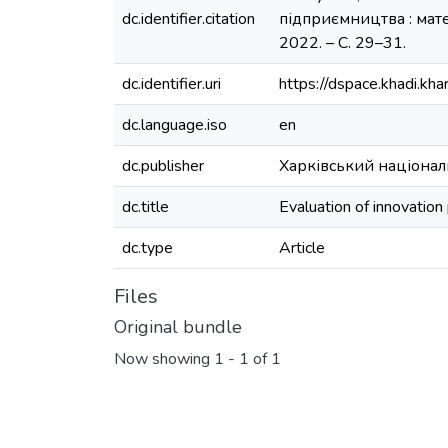
dc.identifier.citation
підприємництва : матер
2022. – С. 29–31.
dc.identifier.uri
https://dspace.khadi.k
dc.language.iso
en
dc.publisher
Харківський націонал
dc.title
Evaluation of innovation
dc.type
Article
Files
Original bundle
Now showing
1 - 1 of 1