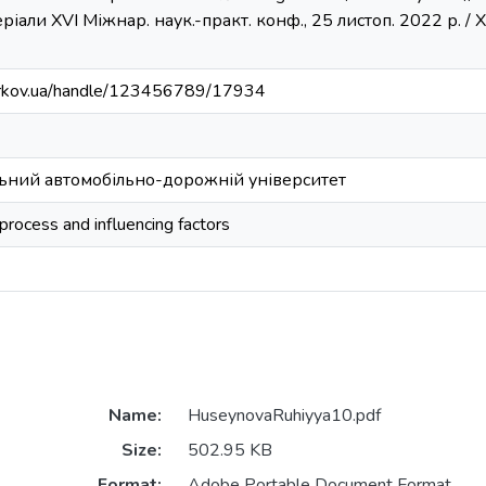
іали ХVI Міжнар. наук.-практ. конф., 25 листоп. 2022 р. / Ха
harkov.ua/handle/123456789/17934
ьний автомобільно-дорожній університет
 process and influencing factors
Name:
HuseynovaRuhiyya10.pdf
Size:
502.95 KB
Format:
Adobe Portable Document Format