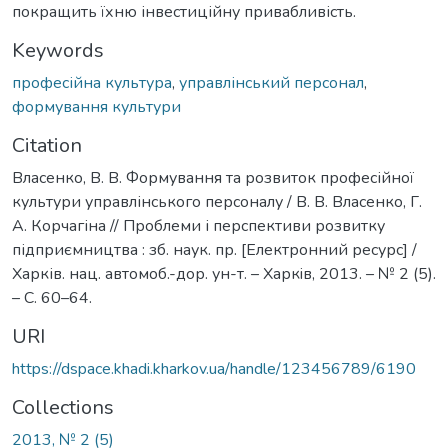
покращить їхню інвестиційну привабливість.
Keywords
професійна культура
,
управлінський персонал
,
формування культури
Citation
Власенко, В. В. Формування та розвиток професійної
культури управлінського персоналу / В. В. Власенко, Г.
А. Корчагіна // Проблеми і перспективи розвитку
підприємництва : зб. наук. пр. [Електронний ресурс] /
Харків. нац. автомоб.-дор. ун-т. – Харкiв, 2013. – № 2 (5).
– С. 60–64.
URI
https://dspace.khadi.kharkov.ua/handle/123456789/6190
Collections
2013, № 2 (5)