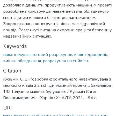
дозволяє підвищити продуктивність машини. У проекті
розроблена конструкція навантажувача, обладнаного
спеціальним ківшем з бічним розвантаженням.
Запропонована конструкція ківша має гідравлічний
привід. Розглянуті питання охорони праці та безпеки у
надзвичайних ситуаціях.
Keywords
навантажувач
,
тяговий розрахунок
,
ківш
,
гідропривід
,
змінне обладнання
,
розрахунок на стійкість
Citation
Кузьміч, Є. В. Розробка фронтального навантажувача з
місткістю ківша 2,2 м3 : дипломний проект ... бакалавра :
133 Галузеве машинобудування / Кузьміч Євген
Володимирович. – Харків : ХНАДУ, 2021. – 94 с.
URI