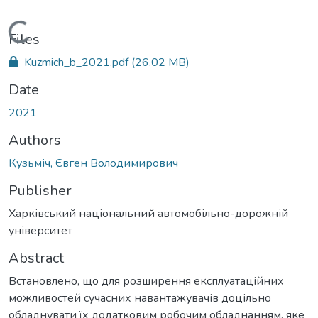
Loading...
Files
Kuzmich_b_2021.pdf
(26.02 MB)
Date
2021
Authors
Кузьміч, Євген Володимирович
Publisher
Харківський національний автомобільно-дорожній
університет
Abstract
Встановлено, що для розширення експлуатаційних
можливостей сучасних навантажувачів доцільно
обладнувати їх додатковим робочим обладнанням, яке