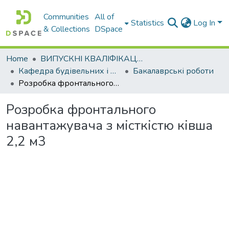
Communities
All of
Statistics
Log In
& Collections
DSpace
Home
ВИПУСКНІ КВАЛІФІКАЦІЙНІ РОБОТИ
Кафедра будівельних і дорожніх машин
Бакалаврські роботи
Розробка фронтального навантажувача з місткістю ківша 2,2 м3
Розробка фронтального
навантажувача з місткістю ківша
2,2 м3