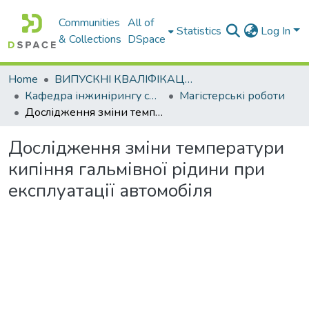
Communities
All of
Statistics
Log In
& Collections
DSpace
Home
ВИПУСКНІ КВАЛІФІКАЦІЙНІ РОБОТИ
Кафедра інжинірингу систем автомобільного транспорту
Магістерські роботи
Дослідження зміни температури кипіння гальмівної рідини при експлуатації автомобіля
Дослідження зміни температури
кипіння гальмівної рідини при
експлуатації автомобіля