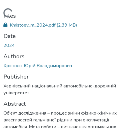
Loading...
Files
Khristoev_m_2024.pdf
(2.39 MB)
Date
2024
Authors
Хрістоєв, Юрій Володимирович
Publisher
Харківський національний автомобільно-дорожній
університет
Abstract
Об'єкт дослідження – процес зміни фізико-хімічних
властивостей гальмівної рідини при експлуатації
автомобіля. Мета роботи – визначення оптимальних