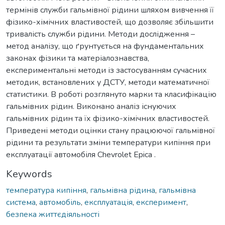
термінів служби гальмівної рідини шляхом вивчення її
фізико-хімічних властивостей, що дозволяє збільшити
тривалість служби рідини. Методи дослідження –
метод аналізу, що ґрунтується на фундаментальних
законах фізики та матеріалознавства,
експериментальні методи із застосуванням сучасних
методик, встановлених у ДСТУ, методи математичної
статистики. В роботі розглянуто марки та класифікацію
гальмівних рідин. Виконано аналіз існуючих
гальмівних рідин та їх фізико-хімічних властивостей.
Приведені методи оцінки стану працюючої гальмівної
рідини та результати зміни температури кипіння при
експлуатації автомобіля Chevrolet Epica .
Keywords
температура кипіння
,
гальмівна рідина
,
гальмівна
система
,
автомобіль
,
експлуатація
,
експеримент
,
безпека життєдіяльності