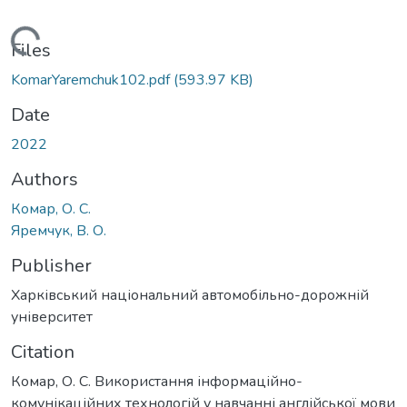
Loading...
Files
KomarYaremchuk102.pdf
(593.97 KB)
Date
2022
Authors
Комар, О. С.
Яремчук, В. О.
Publisher
Харківський національний автомобільно-дорожній
університет
Citation
Комар, О. С. Використання інформаційно-
комунікаційних технологій у навчанні англійської мови