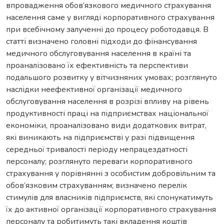
впровадження обов’язкового медичного страхування
населення саме у вигляді корпоративного страхування
при всебічному залученні до процесу роботодавця. В
статті визначено головні підходи до фінансування
медичного обслуговування населення в країні та
проаналізовано їх ефективність та перспективи
подальшого розвитку у вітчизняних умовах; розглянуто
наслідки неефективної організації медичного
обслуговування населення в розрізі впливу на рівень
продуктивності праці на підприємствах національної
економіки, проаналізовано види додаткових витрат,
які виникають на підприємстві у разі підвищення
середньої тривалості періоду непрацездатності
персоналу; розглянуто переваги корпоративного
страхування у порівнянні з особистим добровільним та
обов’язковим страхуванням; визначено перелік
стимулів для власників підприємств, які спонукатимуть
їх до активної організації корпоративного страхування
персоналу та робитимуть такі вкладення коштів