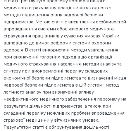
В статті розглянуто проблему корпоративного
медичного страхування працівників як одного з
методів підвищення рівня кадрової безпеки
підприємства. Метою статті є висвітлення особливостей
впровадження системи обов’язкового медичного
страхування працівників у сучасних умовах України
відповідно до вимог реформи системи охорони
здоров’я. В статті використані методи узагальнення
при визначенні головних підходів до організації
медичного страхування населення; методи аналізу та
синтезу при виокремленні переліку складових
економічної безпеки підприємства та визначенні місця
кадрової безпеки підприємства в цій системі; метод
логічного аналізу при визначенні впливу
неефективного медичного забезпечення персоналу на
результати діяльності підприємства, а також при
складанні переліку можливих проблем впровадження
страхової медицини у вітчизняних умовах.
Результатом статті є обґрунтування доцільності