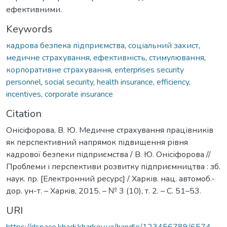
ефективними.
Keywords
кадрова безпека підприємства
,
соціальний захист
,
медичне страхування
,
ефективність
,
стимулювання
,
корпоративне страхування
,
enterprises security
personnel
,
social security
,
health insurance
,
efficiency
,
incentives
,
corporate insurance
Citation
Онісіфорова, В. Ю. Медичне страхування працівників
як перспективний напрямок підвищення рівня
кадрової безпеки підприємства / В. Ю. Онісіфорова //
Проблеми і перспективи розвитку підприємництва : зб.
наук. пр. [Електронний ресурс] / Харків. нац. автомоб.-
дор. ун-т. – Харкiв, 2015. – № 3 (10), т. 2. – С. 51–53.
URI
https://dspace.khadi.kharkov.ua/handle/123456789/6574