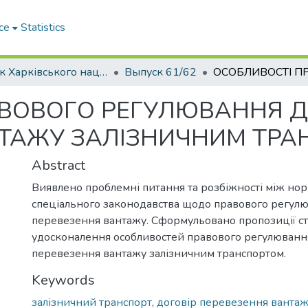
ce
Statistics
Вісник Харківського національного автомобільно-дорожнього університету / Вестник Харьковского национального автомобильно-дорожного университета
Выпуск 61/62
АВОВОГО РЕГУЛЮВАННЯ 
НТАЖУ ЗАЛІЗНИЧНИМ ТР
Abstract
Виявлено проблемні питання та розбіжності між нор
спеціального законодавства щодо правового регул
перевезення вантажу. Сформульовано пропозиції с
удосконалення особливостей правового регулюванн
перевезення вантажу залізничним транспортом.
Keywords
залізничний транспорт
,
договір перевезення ванта