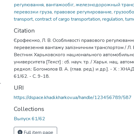
регулювання
,
вантажообіг
,
железнодорожный транс
перевозки груза
,
правовое регулирование
,
грузооб
transport
,
contract of cargo transportation
,
regulation
,
turn
Citation
Єрофеєнко, Л. В. Особливості правового регулюванн
перевезення вантажу залізничним транспортом / Л. 
Вестник Харьковского национального автомобиль
университета [Текст] : сб. науч. тр. / Харьк. нац. автомо
редкол.: Богомолов В. А. (глав. ред.) и др.]. - Х. : ХНА
61/62. - C. 9-18.
-
URI
https://dspace.khadi.kharkov.ua/handle/123456789/587
Collections
Выпуск 61/62
Full item page