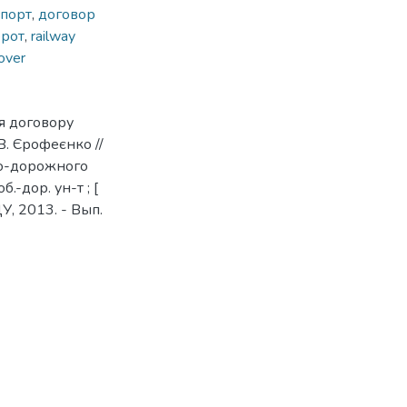
порт
,
договор
орот
,
railway
over
я договору
В. Єрофеєнко //
но-дорожного
б.-дор. ун-т ; [
ДУ, 2013. - Вып.