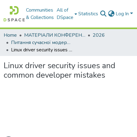
Communities
All of
Statistics
Log In
& Collections
DSpace
Home
МАТЕРІАЛИ КОНФЕРЕНЦІЙ
2026
Питання сучасної модернізації науки та освіти– 2026. Частина 5
Linux driver security issues and common developer mistakes
Linux driver security issues and
common developer mistakes