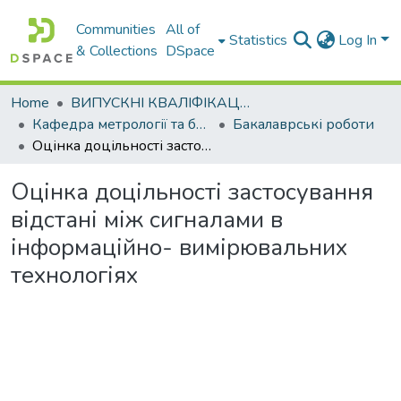
Communities
All of
Statistics
Log In
& Collections
DSpace
Home
ВИПУСКНІ КВАЛІФІКАЦІЙНІ РОБОТИ
Кафедра метрології та безпеки життєдіяльності
Бакалаврські роботи
Оцінка доцільності застосування відстані між сигналами в інформаційно- вимірювальних технологіях
Оцінка доцільності застосування
відстані між сигналами в
інформаційно- вимірювальних
технологіях