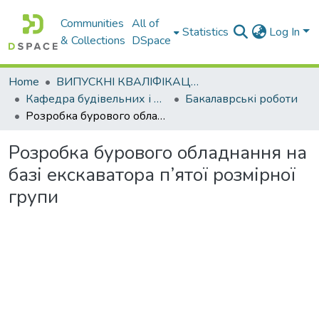
Communities
All of
Statistics
Log In
& Collections
DSpace
Home
ВИПУСКНІ КВАЛІФІКАЦІЙНІ РОБОТИ
Кафедра будівельних і дорожніх машин
Бакалаврські роботи
Розробка бурового обладнання на базі екскаватора п’ятої розмірної групи
Розробка бурового обладнання на
базі екскаватора п’ятої розмірної
групи