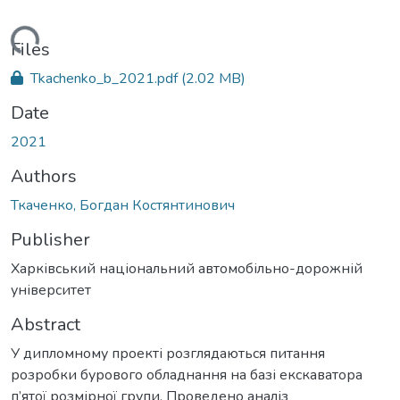
Loading...
Files
Tkachenko_b_2021.pdf
(2.02 MB)
Date
2021
Authors
Ткаченко, Богдан Костянтинович
Publisher
Харківський національний автомобільно-дорожній
університет
Abstract
У дипломному проекті розглядаються питання
розробки бурового обладнання на базі екскаватора
п’ятої розмірної групи. Проведено аналіз