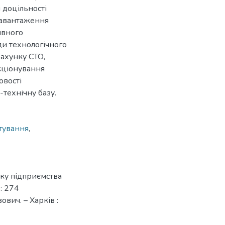
 доцільності
завантаження
ивного
ди технологічного
ахунку СТО,
кціонування
овості
-технічну базу.
тування
,
нку підприємства
: 274
вич. – Харків :