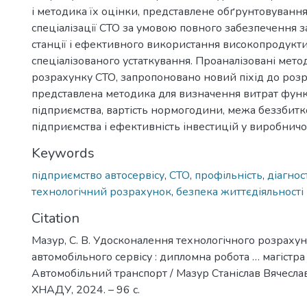
і методика їх оцінки, представлене обґрунтовування
спеціалізації СТО за умовою повного забезпечення 
станції і ефективного використання високопродукт
спеціалізованого устаткування. Проаналізовані мето
розрахунку СТО, запропоновано новий піхід до розр
представлена методика для визначення витрат фун
підприємства, вартість нормогодини, межа беззбитк
підприємства і ефективність інвестицій у виробничо
Keywords
підприємство автосервісу
,
СТО
,
профільність
,
діагнос
технологічний розрахунок
,
безпека життєдіяльності
Citation
Мазур, С. В. Удосконалення технологічного розраху
автомобільного сервісу : дипломна робота … магістра 
Автомобільний транспорт / Мазур Станіслав Вячеславо
ХНАДУ, 2024. – 96 с.