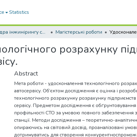
ce
Statistics
Кафедра інжинірингу систем автомобільного транспорту
Магістерські роботи
ологічного розрахунку пі
ісу.
Abstract
Мета роботи - удосконалення технологічного розра
автосервісу. Об’єктом дослідження є оцінка і розроб
технологічного розрахунку розрахунку підприємств
сервісу. Предметом дослідження є обґрунтовування 
профільності СТО за умовою повного забезпечення
станції. Методи дослідження – теоретично-аналітичні
опираючись на світовий досвід, проаналізовані умов
дотримуватись для створення конкурентноспромож