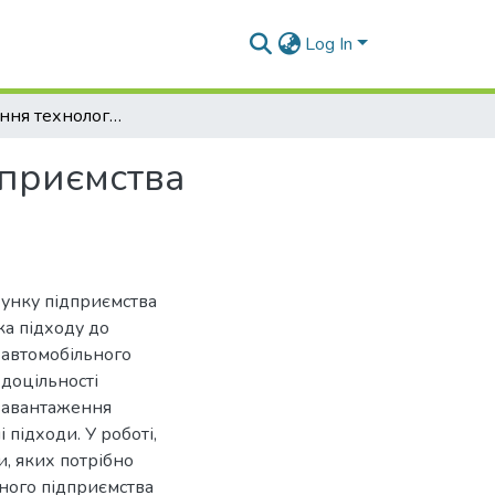
Log In
Удосконалення технологічного розрахунку підприємства автомобільного сервісу.
дприємства
хунку підприємства
ка підходу до
 автомобільного
доцільності
 завантаження
 підходи. У роботі,
и, яких потрібно
ного підприємства