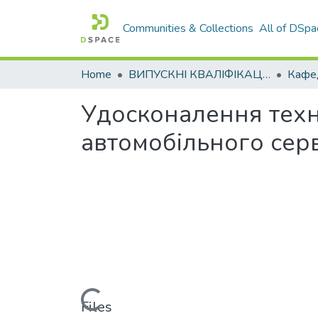
Communities & Collections
All of DSpa
Home
ВИПУСКНІ КВАЛІФІКАЦІЙНІ РОБОТИ
Удосконалення техн
автомобільного серв
Loading...
Files