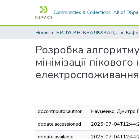
Communities & Collections
All of DSpa
Home
ВИПУСКНІ КВАЛІФІКАЦІЙНІ РОБОТИ
Розробка алгоритму
мінімізації пікового
електроспоживанн
dc.contributor.author
Науменко, Дмитро 
dc.date.accessioned
2025-07-04T12:44:
dc.date.available
2025-07-04T12:44: