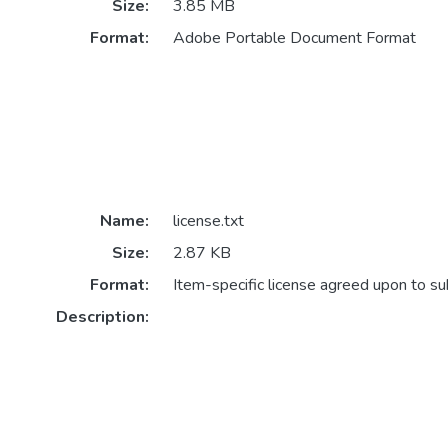
Size:
3.85 MB
Format:
Adobe Portable Document Format
Name:
license.txt
Size:
2.87 KB
Format:
Item-specific license agreed upon to s
Description: