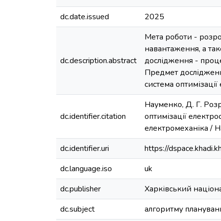
dc.date.issued
2025
Мета роботи - розро
навантаження, а так
dc.description.abstract
дослідження - проце
Предмет дослідження
система оптимізації
Науменко, Д. Г. Роз
dc.identifier.citation
оптимізації електро
електромеханіка / Н
dc.identifier.uri
https://dspace.khadi
dc.language.iso
uk
dc.publisher
Харківський націон
dc.subject
алгоритму плануван