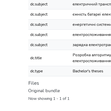
dc.subject
електричний трансп
dc.subject
ємність батареї еле
dc.subject
енергетичні систем
dc.subject
електроспоживання
dc.subject
зарядка електротра
Розробка алгоритму 
dc.title
електроспоживання
dc.type
Bachelor's theses
Files
Original bundle
Now showing
1 - 1 of 1