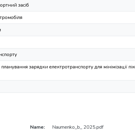
ортний засіб
ктромобіля
и
нспорту
планування зарядки електротранспорту для мінімізації пік
Name:
Naumenko_b_ 2025.pdf