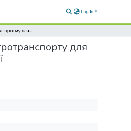
Log In
Розробка алгоритму планування зарядки електротранспорту для мінімізації пікового навантаження та оптимізації електроспоживання
тротранспорту для
ї