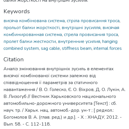
балки жорсткості на внутрішні зусилля.
Keywords
висяча комбінована система
,
стріла провисання троса
,
прольот балки жорсткості
,
внутрішні зусилля
,
висячая
комбинированная система
,
стрела провисания троса
,
пролет балки жесткости
,
внутренние усилия
,
hanging
combined system
,
sag cable
,
stiffness beam
,
internal forces
Citation
Аналіз змінювання внутрішніх зусиль в елементах
висячої комбінованої системи залежно від
співвідношення її параметрів за статичного
навантаження / В. О. Голеско, Є. О. Віхров, Д. О. Лукін, А.
В. Лизогуб // Вестник Харьковского национального
автомобильно-дорожного университета [Текст] : сб.
науч. тр. / Харьк. нац. автомоб.-дор. ун-т ; [ редкол.:
Богомолов В. А. (глав. ред.) и др.]. - Х. : ХНАДУ, 2012. -
Вып. 58. - C. 112-118.