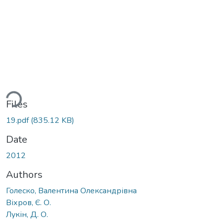
ding...
Files
19.pdf
(835.12 KB)
Date
2012
Authors
Голеско, Валентина Олександрівна
Віхров, Є. О.
Лукін, Д. О.