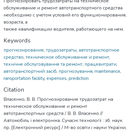
Прогнозировать трудозатраты на техническое
обслуживание и ремонт автотранспортного средства
необходимо с учетом условий его функционирования,
возраста, а
также квалификации водителя, работающего на нем.
Keywords
прогнозирование
,
трудозатраты
,
автотранспортное
средство
,
техническое обслуживание и ремонт
,
технічне обслуговування та ремонт
,
працевитрати
,
автотранспортний засіб
,
прогнозування
,
maintenance
,
ransportation facility
,
expenses
,
prediction
Citation
Власенко, В. В. Прогнозирование трудозатрат на
техническое обслуживание и ремонт
автотранспортных средств / В. В. Власенко //
Автомобіль і електроніка. Сучасні технології : зб. наук.
пр. [Електронний ресурс] / М-во освiти i науки України,