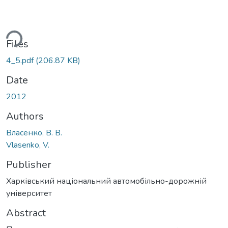
ding...
Files
4_5.pdf
(206.87 KB)
Date
2012
Authors
Власенко, В. В.
Vlasenko, V.
Publisher
Харківський національний автомобільно-дорожній
університет
Abstract