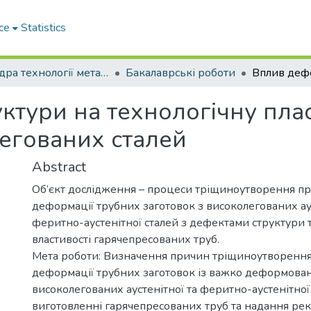
ce
Statistics
Кафедра технології металів та матеріалознавства
Бакалаврські роботи
ктури на технологічну пла
легованих сталей
Abstract
Об’єкт дослідження – процеси тріщиноутворення пр
деформації трубних заготовок з високолегованих аус
феритно-аустенітної сталей з дефектами структури т
властивості гарячепресованих труб.
Мета роботи: Визначення причин тріщиноутворення
деформації трубних заготовок із важко деформова
високолегованих аустенітної та феритно-аустенітної
виготовленні гарячепресованих труб та надання ре