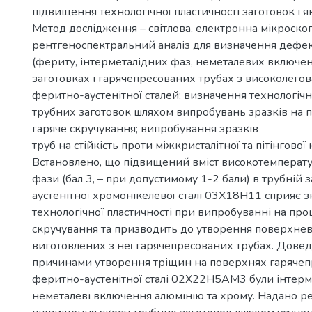
підвищення технологічної пластичності заготовок і як
Метод дослідження – світлова, електронна мікроскоп
рентгеноспектральний аналіз для визначення дефек
(фериту, інтерметалідних фаз, неметалевих включен
заготовках і гарячепресованих трубах з високолегов
феритно-аустенітної сталей; визначення технологічн
трубних заготовок шляхом випробувань зразків на 
гаряче скручування; випробування зразків
труб на стійкість проти міжкристалітної та пітінгової к
Встановлено, що підвищений вміст високотемперат
фази (бал 3, – при допустимому 1-2 бали) в трубній з
аустенітної хромонікелевої сталі 03Х18Н11 сприяє 
технологічної пластичності при випробуванні на про
скручування та призводить до утворення поверхнев
виготовлених з неї гарячепресованих трубах. Дове
причинами утворення тріщин на поверхнях гарячеп
феритно-аустенітної сталі 02Х22Н5АМ3 були інтерме
неметалеві включення алюмінію та хрому. Надано р