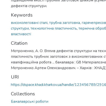
підвищення якості трубних заготовок шляхом усуне
дефектів структури.
Keywords
високолеговані сталі
,
трубна заготовка
,
гарячепресов
структури
,
технологічна пластичність
,
термічна обро
властивості
Citation
Мотроненко, А. О. Вплив дефектів структури на техн
пластичність трубних заготовок з високолегованих с
кваліфікаційна робота ... бакалавра : G8 Матеріалозна
Мотроненко Артем Олександрович. – Харків : ХНАДУ,
URI
https://dspace.khadi.kharkov.ua/handle/123456789/291
Collections
Бакалаврські роботи