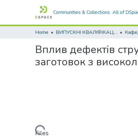
Communities & Collections
All of DSpa
Home
ВИПУСКНІ КВАЛІФІКАЦІЙНІ РОБОТИ
Вплив дефектів стру
заготовок з високо
Loading...
Files