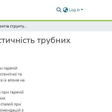
Log In
Вплив дефектів структури на технологічну пластичність трубних заготовок з високолегованих сталей
стичність трубних
и гарячій
тенітної та
а їх вплив на
 при гарячій
них
 сталей при
комендацій з