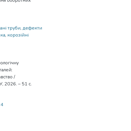
ння оборотних
ані труби
,
дефекти
бка
,
корозійні
ологічну
талей:
вство /
 2026. – 51 с.
64