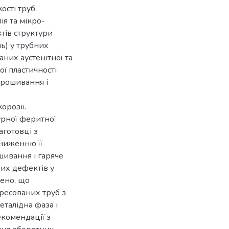
ості труб.
ія та мікро-
тів структури
ь) у трубних
аних аустенітної та
ої пластичності
прошивання і
орозії.
урної феритної
аготовці з
зниженню її
шивання і гаряче
их дефектів у
дено, що
ресованих труб з
талідна фаза і
екомендації з