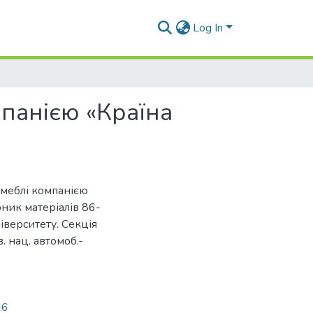
Log In
мпанією «Країна
 меблі компанією
рник матеріалів 86-
іверситету. Секція
. нац. автомоб.-
16