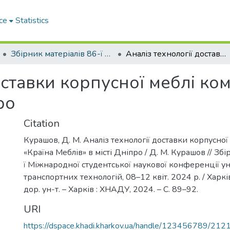
ce
Statistics
Збірник матеріалів 86-ї Міжнародної студентської наукової конференції університету. Секція транспортних технологій
Аналіз технології доставки корпусної меблі компанією «Країна Меблів» в місті Дніпро
оставки корпусної меблі ко
ро
Citation
Курашов, Д. М. Аналіз технології доставки корпусної
«Країна Меблів» в місті Дніпро / Д. М. Курашов // Збі
ї Міжнародної студентської наукової конференції ун
транспортних технологій, 08–12 квіт. 2024 р. / Харків
дор. ун-т. – Харків : ХНАДУ, 2024. – C. 89–92.
URI
https://dspace.khadi.kharkov.ua/handle/123456789/212