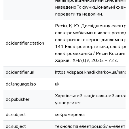
напівпровідниковими силовими і
наведено їх функціональні схеми
переваги та недоліки.
Ресін, К. Ю. Дослідження електри
електромобілями в якості розпод
електричної енергії : дипломна ро
dc.identifier.citation
141 Електроенергетика, електрот
електромеханіка / Ресін Костянт
Харків : ХНАДУ, 2025. – 72 с.
dc.identifier.uri
https://dspace.khadi.kharkov.ua/h
dc.language.iso
uk
Харківський національний автом
dc.publisher
університет
dc.subject
мікромережа
dc.subject
технологія електромобіль-елект