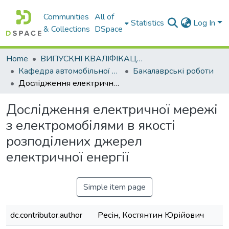
Communities
All of
Statistics
Log In
& Collections
DSpace
Home
ВИПУСКНІ КВАЛІФІКАЦІЙНІ РОБОТИ
Кафедра автомобільної електроніки
Бакалаврські роботи
Дослідження електричної мережі з електромобілями в якості розподілених джерел електричної енергії
Дослідження електричної мережі
з електромобілями в якості
розподілених джерел
електричної енергії
Simple item page
dc.contributor.author
Ресін, Костянтин Юрійович