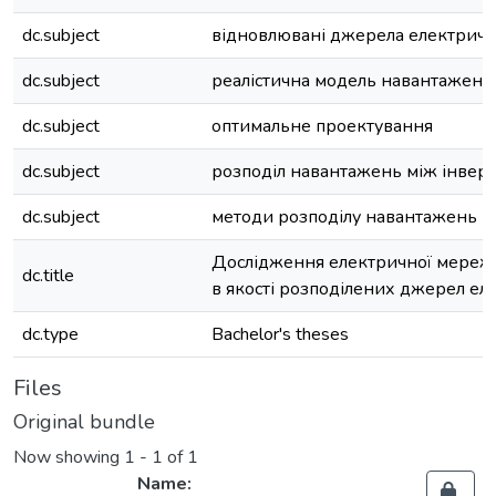
dc.subject
відновлювані джерела електрично
dc.subject
реалістична модель навантаженн
dc.subject
оптимальне проектування
dc.subject
розподіл навантажень між інвер
dc.subject
методи розподілу навантажень
Дослідження електричної мережі
dc.title
в якості розподілених джерел еле
dc.type
Bachelor's theses
Files
Original bundle
Now showing
1 - 1 of 1
Name: