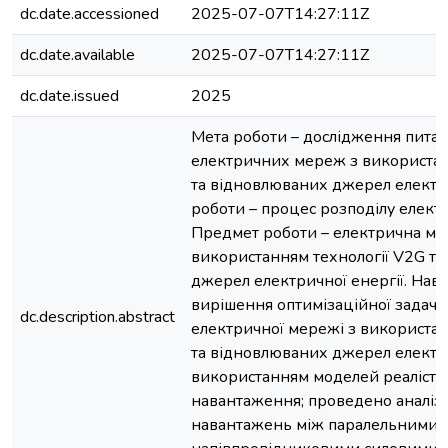
dc.date.accessioned
2025-07-07T14:27:11Z
dc.date.available
2025-07-07T14:27:11Z
dc.date.issued
2025
Мета роботи – дослідження пита
електричних мереж з використан
та відновлюваних джерел електрич
роботи – процес розподілу електр
Предмет роботи – електрична ме
використанням технології V2G т
джерел електричної енергії. Нав
вирішення оптимізаційної задачі
dc.description.abstract
електричної мережі з використан
та відновлюваних джерел електри
використанням моделей реалісти
навантаження; проведено аналіз 
навантажень між паралельними