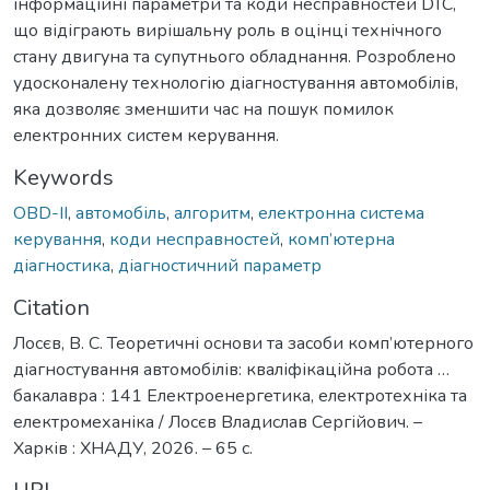
інформаційні параметри та коди несправностей DTC,
що відіграють вирішальну роль в оцінці технічного
стану двигуна та супутнього обладнання. Розроблено
удосконалену технологію діагностування автомобілів,
яка дозволяє зменшити час на пошук помилок
електронних систем керування.
Keywords
OBD-II
,
автомобіль
,
алгоритм
,
електронна система
керування
,
коди несправностей
,
комп’ютерна
діагностика
,
діагностичний параметр
Citation
Лосєв, В. С. Теоретичні основи та засоби комп’ютерного
діагностування автомобілів: кваліфікаційна робота …
бакалавра : 141 Електроенергетика, електротехніка та
електромеханіка / Лосєв Владислав Сергійович. –
Харків : ХНАДУ, 2026. – 65 с.