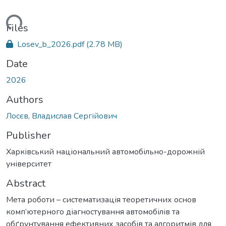
ading...
Files
Losev_b_2026.pdf
(2.78 MB)
Date
2026
Authors
Лосєв, Владислав Сергійович
Publisher
Харківський національний автомобільно-дорожній
університет
Abstract
Мета роботи – систематизація теоретичних основ
комп’ютерного діагностування автомобілів та
обґрунтування ефективних засобів та алгоритмів для