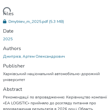
Loading...
Files
Dmytriiev_m_2025.pdf
(5.3 MB)
Date
2025
Authors
Дмитрієв, Артем Олександрович
Publisher
Харківський національний автомобільно-дорожній
університет
Abstract
Рекомендації по впровадженню: Керівництво компанії
«EA LOGISTIC» прийняло до розгляду питання про
впровадження результатів в 2026 році. Область