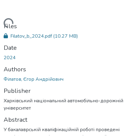
oading...
Files
Filatov_b_2024.pdf
(10.27 MB)
Date
2024
Authors
Філатов, Єгор Андрійович
Publisher
Харківський національний автомобільно-дорожній
університет
Abstract
У бакалаврській кваліфікаційній роботі проведені