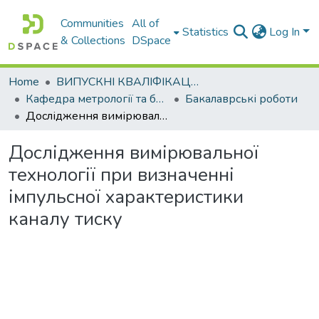
Communities
All of
Statistics
Log In
& Collections
DSpace
Home
ВИПУСКНІ КВАЛІФІКАЦІЙНІ РОБОТИ
Кафедра метрології та безпеки життєдіяльності
Бакалаврські роботи
Дослідження вимірювальної технології при визначенні імпульсної характеристики каналу тиску
Дослідження вимірювальної
технології при визначенні
імпульсної характеристики
каналу тиску