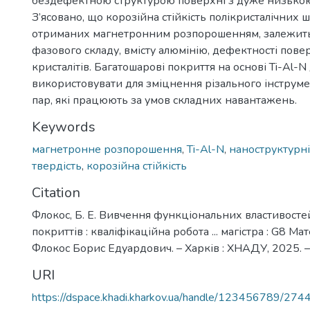
бездефектною структурою поверхні з дуже низькою
З’ясовано, що корозійна стійкість полікристалічних ш
отриманих магнетронним розпорошенням, залежить 
фазового складу, вмісту алюмінію, дефектності повер
кристалітів. Багатошарові покриття на основі Ti-Al-N
використовувати для зміцнення різального інструм
пар, які працюють за умов складних навантажень.
Keywords
магнетронне розпорошення
,
Ti-Al-N
,
наноструктурні
твердість
,
корозійна стійкість
Citation
Флокос, Б. Е. Вивчення функціональних властивост
покриттів : кваліфікаційна робота ... магістра : G8 Ма
Флокос Борис Едуардович. – Харків : ХНАДУ, 2025. – 
URI
https://dspace.khadi.kharkov.ua/handle/123456789/274