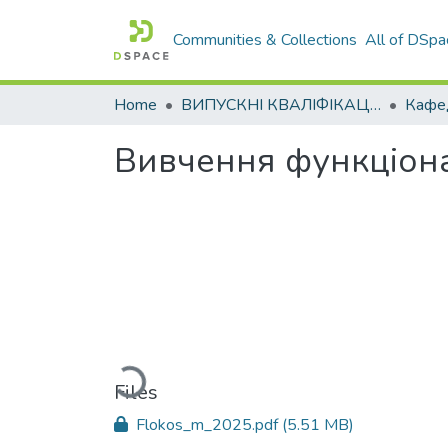
Communities & Collections
All of DSpa
Home
ВИПУСКНІ КВАЛІФІКАЦІЙНІ РОБОТИ
Вивчення функціона
Loading...
Files
Flokos_m_2025.pdf
(5.51 MB)