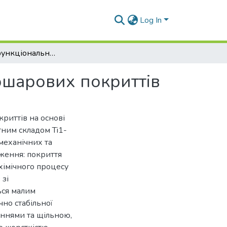
Log In
Вивчення функціональних властивостей багатошарових покриттів
ошарових покриттів
риттів на основі
тним складом Ti1-
-механічних та
дження: покриття
хімічного процесу
 зі
ься малим
но стабільної
ннями та щільною,