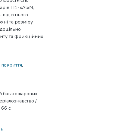
 шорсткістю.
арів TI1-xAlxN,
від їхнього
хні та розміру
 доцільно
енту та фрикційних
 покриття
,
ей багатошарових
теріалознавство /
66 с.
45