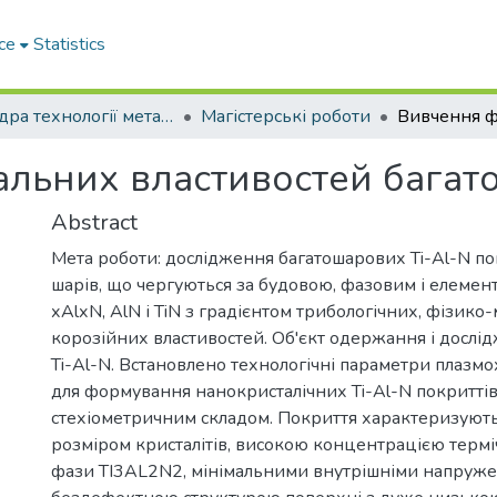
ce
Statistics
Кафедра технології металів та матеріалознавства
Магістерські роботи
льних властивостей багат
Abstract
Мета роботи: дослідження багатошарових Ti-Al-N пок
шарів, що чергуються за будовою, фазовим і елемен
хAlхN, AlN і TiN з градієнтом трибологічних, фізико
корозійних властивостей. Об'єкт одержання і дослі
Ti-Al-N. Встановлено технологічні параметри плазмо
для формування нанокристалічних Ti-Al-N покриттів
стехіометричним складом. Покриття характеризуют
розміром кристалітів, високою концентрацією терміч
фази TI3AL2N2, мінімальними внутрішніми напруже