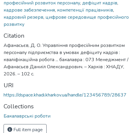
професійний розвиток персоналу
,
дефіцит кадрів
,
кадрове забезпечення
,
компетенції працівників
,
кадровий резерв
,
цифрове середовище професійного
розвитку
Citation
Афанасьєв, Д. О. Управління професійним розвитком
персоналу підприємства в умовах дефіциту кадрів :
кваліфікаційна робота ... бакалавра : 073 Менеджмент /
Афанасьєв Даниїл Олександрович. – Харків : ХНАДУ,
2026. – 102 с.
URI
https://dspace.khadi.kharkov.ua/handle/123456789/28637
Collections
Бакалаврські роботи
Full item page