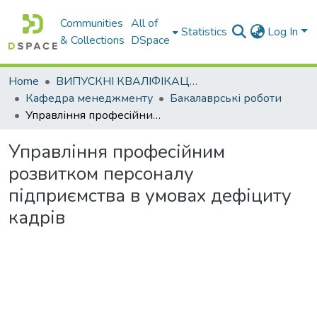
Communities
All of
Statistics
Log In
& Collections
DSpace
Home
ВИПУСКНІ КВАЛІФІКАЦІЙНІ РОБОТИ
Кафедра менеджменту
Бакалаврські роботи
Управління професійним розвитком персоналу підприємства в умовах дефіциту кадрів
Управління професійним
розвитком персоналу
підприємства в умовах дефіциту
кадрів