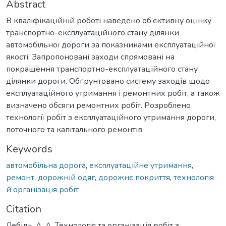
Abstract
В кваліфікаційній роботі наведено об’єктивну оцінку
транспортно-експлуатаційного стану ділянки
автомобільної дороги за показниками експлуатаційної
якості. Запропоновані заходи спрямовані на
покращення транспортно-експлуатаційного стану
ділянки дороги. Обґрунтовано систему заходів щодо
експлуатаційного утримання і ремонтних робіт, а також
визначено обсяги ремонтних робіт. Розроблено
технології робіт з експлуатаційного утримання дороги,
поточного та капітального ремонтів.
Keywords
автомобільна дорога
,
експлуатаційне утримання
,
ремонт
,
дорожній одяг
,
дорожнє покриття
,
технологія
й організація робіт
Citation
Лебідь, А. А. Технологія та організація робіт з