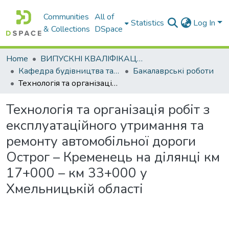
Communities
All of
Statistics
Log In
& Collections
DSpace
Home
ВИПУСКНІ КВАЛІФІКАЦІЙНІ РОБОТИ
Кафедра будiвництва та експлуатацiї автомобiльних дорiг
Бакалаврські роботи
Технологія та організація робіт з експлуатаційного утримання та ремонту автомобільної дороги Острог – Кременець на ділянці км 17+000 – км 33+000 у Хмельницькій області
Технологія та організація робіт з
експлуатаційного утримання та
ремонту автомобільної дороги
Острог – Кременець на ділянці км
17+000 – км 33+000 у
Хмельницькій області