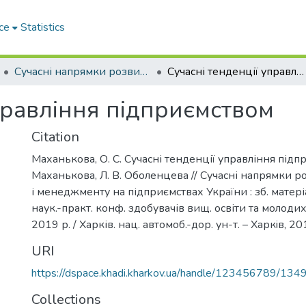
ce
Statistics
Сучасні напрямки розвитку економіки і менеджменту на підприємствах України
Сучасні тенденції управління підприємством
правління підприємством
Citation
Маханькова, О. С. Сучасні тенденції управління підпр
Маханькова, Л. В. Оболенцева // Сучасні напрямки 
і менеджменту на підприємствах України : зб. матері
наук.-практ. конф. здобувачів вищ. освіти та молодих
2019 р. / Харків. нац. автомоб.-дор. ун-т. – Харкiв, 20
URI
https://dspace.khadi.kharkov.ua/handle/123456789/134
Collections