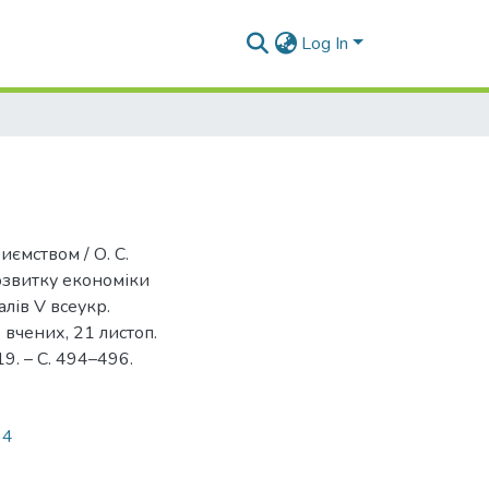
Log In
иємством / О. С.
розвитку економіки
алів V всеукр.
 вчених, 21 листоп.
19. – С. 494–496.
94