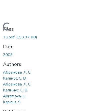
Loading...
Files
13.pdf
(153.97 KB)
Date
2009
Authors
Абрамова, Л. С.
Капінус, С. В.
Абрамова, Л. С.
Капинус, С. В.
Abramova, L.
Kapinus, S.