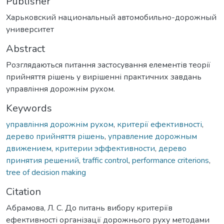
Publisher
Харьковский национальный автомобильно-дорожный
университет
Abstract
Розглядаються питання застосування елементів теорії
прийняття рішень у вирішенні практичних завдань
управління дорожнім рухом.
Keywords
управління дорожнім рухом
,
критерії ефективності
,
дерево прийняття рішень
,
управление дорожным
движением
,
критерии эффективности
,
дерево
принятия решений
,
traffic control
,
performance criterions
,
tree of decision making
Citation
Абрамова, Л. С. До питань вибору критеріїв
ефективності організації дорожнього руху методами