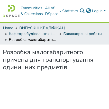
Communities
All of
Statistics
Log In
& Collections
DSpace
Home
ВИПУСКНІ КВАЛІФІКАЦІЙНІ РОБОТИ
Кафедра будівельних і дорожніх машин
Бакалаврські роботи
Розробка малогабаритного причепа для транспортування одиничних предметів
Розробка малогабаритного
причепа для транспортування
одиничних предметів