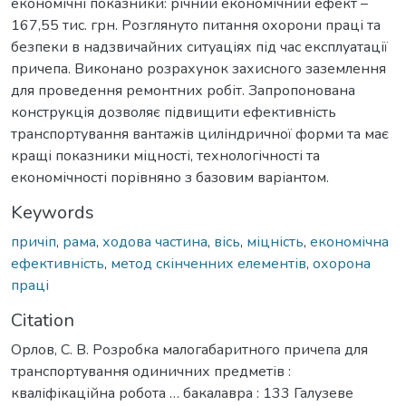
економічні показники: річний економічний ефект –
167,55 тис. грн. Розглянуто питання охорони праці та
безпеки в надзвичайних ситуаціях під час експлуатації
причепа. Виконано розрахунок захисного заземлення
для проведення ремонтних робіт. Запропонована
конструкція дозволяє підвищити ефективність
транспортування вантажів циліндричної форми та має
кращі показники міцності, технологічності та
економічності порівняно з базовим варіантом.
Keywords
причіп
,
рама
,
ходова частина
,
вісь
,
міцність
,
економічна
ефективність
,
метод скінченних елементів
,
охорона
праці
Citation
Орлов, С. В. Розробка малогабаритного причепа для
транспортування одиничних предметів :
кваліфікаційна робота … бакалавра : 133 Галузеве