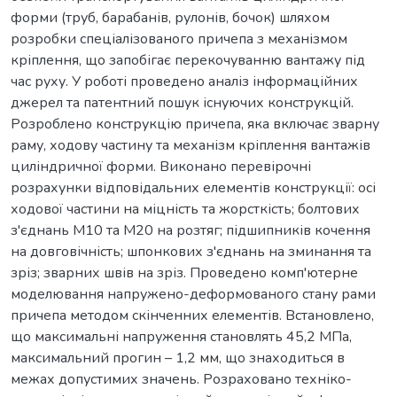
форми (труб, барабанів, рулонів, бочок) шляхом
розробки спеціалізованого причепа з механізмом
кріплення, що запобігає перекочуванню вантажу під
час руху. У роботі проведено аналіз інформаційних
джерел та патентний пошук існуючих конструкцій.
Розроблено конструкцію причепа, яка включає зварну
раму, ходову частину та механізм кріплення вантажів
циліндричної форми. Виконано перевірочні
розрахунки відповідальних елементів конструкції: осі
ходової частини на міцність та жорсткість; болтових
з'єднань М10 та М20 на розтяг; підшипників кочення
на довговічність; шпонкових з'єднань на зминання та
зріз; зварних швів на зріз. Проведено комп'ютерне
моделювання напружено-деформованого стану рами
причепа методом скінченних елементів. Встановлено,
що максимальні напруження становлять 45,2 МПа,
максимальний прогин – 1,2 мм, що знаходиться в
межах допустимих значень. Розраховано техніко-