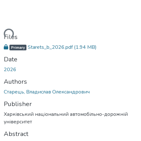
ding...
Files
Starets_b_2026.pdf
(1.94 MB)
Primary
Date
2026
Authors
Старець, Владислав Олександрович
Publisher
Харківський національний автомобільно-дорожній
університет
Abstract