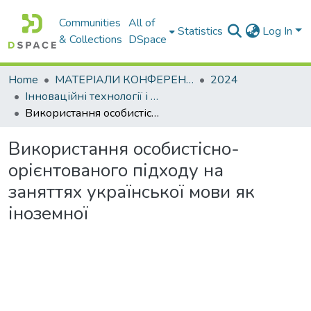
Communities
All of
Statistics
Log In
& Collections
DSpace
Home
МАТЕРІАЛИ КОНФЕРЕНЦІЙ
2024
Інноваційні технології і методика викладання гуманітарних дисциплін: теорія і практика технічних закладів вищої освіти
Використання особистісно-орієнтованого підходу на заняттях української мови як іноземної
Використання особистісно-
орієнтованого підходу на
заняттях української мови як
іноземної