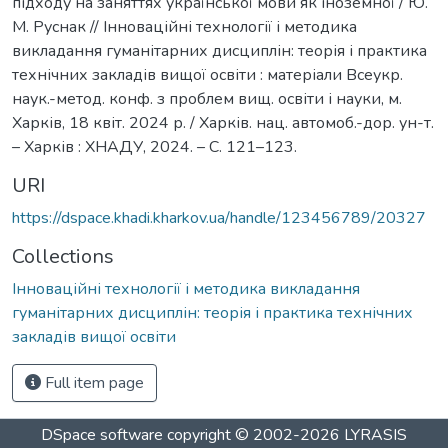
підходу на заняттях української мови як іноземної / Ю.
М. Руснак // Інноваційні технології і методика
викладання гуманітарних дисциплін: теорія і практика
технічних закладів вищої освіти : матеріали Всеукр.
наук.-метод. конф. з проблем вищ. освіти і науки, м.
Харків, 18 квіт. 2024 р. / Харків. нац. автомоб.-дор. ун-т.
– Харків : ХНАДУ, 2024. – C. 121–123.
URI
https://dspace.khadi.kharkov.ua/handle/123456789/20327
Collections
Інноваційні технології і методика викладання
гуманітарних дисциплін: теорія і практика технічних
закладів вищої освіти
Full item page
DSpace software
copyright © 2002-2026
LYRASIS