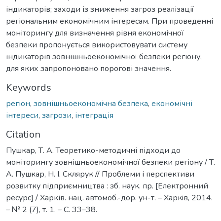
індикаторів; заходи із зниження загроз реалізації
регіональним економічним інтересам. При проведенні
моніторингу для визначення рівня економічної
безпеки пропонується використовувати систему
індикаторів зовнішньоекономічної безпеки регіону,
для яких запропоновано порогові значення.
Keywords
регіон
,
зовнішньоекономічна безпека
,
економічні
інтереси
,
загрози
,
інтеграція
Citation
Пушкар, Т. А. Теоретико-методичні підходи до
моніторингу зовнішньоекономічної безпеки регіону / Т.
А. Пушкар, Н. І. Склярук // Проблеми і перспективи
розвитку підприємництва : зб. наук. пр. [Електронний
ресурс] / Харків. нац. автомоб.-дор. ун-т. – Харкiв, 2014.
– № 2 (7), т. 1. – С. 33–38.