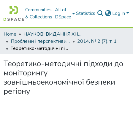
Communities
All of
Statistics
Log In
& Collections
DSpace
Home
НАУКОВІ ВИДАННЯ ХНАДУ
Проблеми і перспективи розвитку підприємництва
2014, № 2 (7), т. 1
Теоретико-методичні підходи до моніторингу зовнішньоекономічної безпеки регіону
Теоретико-методичні підходи до
моніторингу
зовнішньоекономічної безпеки
регіону