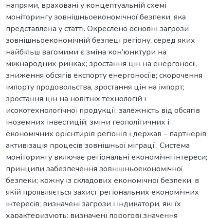
напрями, враховані у концептуальній схемі
моніторингу зовнішньоекономічної безпеки, яка
представлена у статті. Окреслено основні загрози
зовнішньоекономічній безпеці регіону, серед яких
найбільш вагомими є зміна кон’юнктури на
міжнародних ринках; зростання цін на енергоносії,
зниження обсягів експорту енергоносіїв; скорочення
імпорту продовольства, зростання цін на імпорт;
зростання цін на новітніх технологій і
исокотехнологічної продукції; залежність від обсягів
іноземних інвестицій; зміни геополітичних і
економічних орієнтирів регіонів і держав – партнерів;
активізація процесів зовнішньої міграції. Система
моніторингу включає регіональні економічні інтереси;
принципи забезпечення зовнішньоекономічної
безпеки; кожну із складових економічної безпеки, в
якій проявляється захист регіональних економічних
інтересів; визначені загрози і індикатори, які їх
характеризують; визначені порогові значення