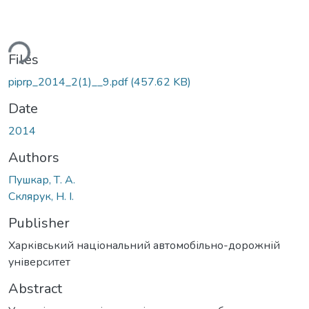
ding...
Files
piprp_2014_2(1)__9.pdf
(457.62 KB)
Date
2014
Authors
Пушкар, Т. А.
Склярук, Н. І.
Publisher
Харківський національний автомобільно-дорожній
університет
Abstract