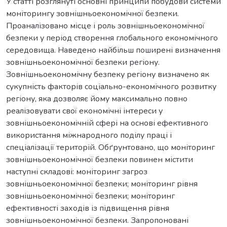
У статті розглянуті основні принципи побудови системи
моніторингу зовнішньоекономічної безпеки.
Проаналізовано місце і роль зовнішньоекономічної
безпеки у період створення глобального економічного
середовища. Наведено найбільш поширені визначення
зовнішньоекономічної безпеки регіону.
Зовнішньоекономічну безпеку регіону визначено як
сукупність факторів соціально-економічного розвитку
регіону, яка дозволяє йому максимально повно
реалізовувати свої економічні інтереси у
зовнішньоекономічній сфері на основі ефективного
використання міжнародного поділу праці і
спеціалізації територій. Обґрунтовано, що моніторинг
зовнішньоекономічної безпеки повинен містити
наступні складові: моніторинг загроз
зовнішньоекономічної безпеки; моніторинг рівня
зовнішньоекономічної безпеки; моніторинг
ефективності заходів із підвищення рівня
зовнішньоекономічної безпеки. Запропоновані