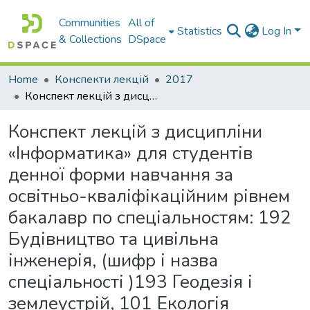
Communities
All of
Statistics
Log In
& Collections
DSpace
Home
Конспекти лекцій
2017
Конспект лекцій з дисципліни «Інформатика» для студентів денної форми навчання за освітньо-кваліфікаційним рівнем бакалавр по спеціальностям: 192 Будівництво та цивільна інженерія, (шифр і назва спеціальності )193 Геодезія і землеустрій, 101 Екологія
Конспект лекцій з дисципліни
«Інформатика» для студентів
денної форми навчання за
освітньо-кваліфікаційним рівнем
бакалавр по спеціальностям: 192
Будівництво та цивільна
інженерія, (шифр і назва
спеціальності )193 Геодезія і
землеустрій, 101 Екологія