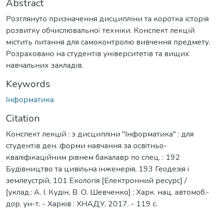
Abstract
Розглянуто призначення дисципліни та коротка історія
розвитку обчислювальної техніки. Конспект лекцій
містить питання для самоконтролю вивчення предмету.
Розраховано на студентів університетів та вищих
навчальних закладів.
Keywords
Інформатика
Citation
Конспект лекцiй : з дисциплiни "Iнформатика" : для
студентів ден. форми навчання за освiтньо-
квалiфiкацiйним рiвнем бакалавр по спец. : 192
Будiвництво та цивiльна iнженерiя, 193 Геодезiя i
землеустрiй, 101 Екологiя [Електронний ресурс] /
[уклад.: А. I. Кудiн, В. О. Шевченко] ; Харк. нац. автомоб.-
дор. ун-т. - Харкiв : ХНАДУ, 2017. - 119 с.