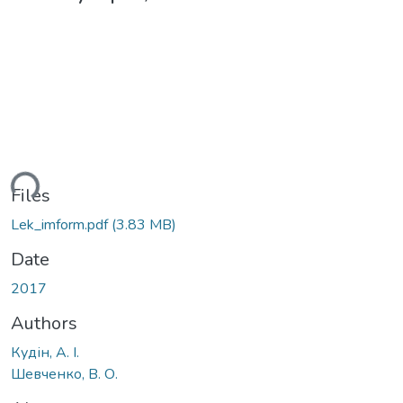
ding...
Files
Lek_imform.pdf
(3.83 MB)
Date
2017
Authors
Кудін, А. І.
Шевченко, В. О.