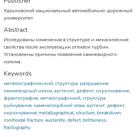
Publisher
Харьковский национальный автомобильно-дорожный
университет
Abstract
Исследованы изменения в структуре и механические
свойства после эксплуатации отливок турбин.
Установлены причины появления камневидного
излома.
Keywords
металлографический
,
структура
,
разрушение
,
камневидный излом
,
аустенит
,
дефект
,
охрупчивание
,
фрактография
,
металографічний
,
структура
,
руйнування
,
каменеподібний злам
,
аустеніт
,
дефект
,
окрихчування
,
metallographical
,
structure
,
breakdown
,
conchoidal fracture
,
austenite
,
defect
,
brittleness
,
fractography