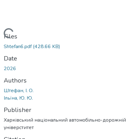
Loading...
Files
Shtefan6.pdf
(428.66 KB)
Date
2026
Authors
Штефан, І. О.
Ільїна, Ю. Ю.
Publisher
Харківський національний автомобільно-дорожній
універститет