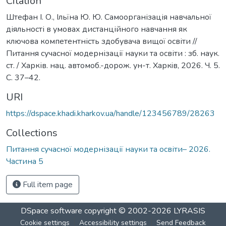
Citation
Штефан І. О., Ільїна Ю. Ю. Самоорганізація навчальної
діяльності в умовах дистанційного навчання як
ключова компетентність здобувача вищої освіти //
Питання сучасної модернізації науки та освіти : зб. наук.
ст. / Харків. нац. автомоб.-дорож. ун-т. Харкiв, 2026. Ч. 5.
С. 37–42.
URI
https://dspace.khadi.kharkov.ua/handle/123456789/28263
Collections
Питання сучасної модернізації науки та освіти– 2026.
Частина 5
Full item page
DSpace software
copyright © 2002-2026
LYRASIS
Cookie settings
Accessibility settings
Send Feedback