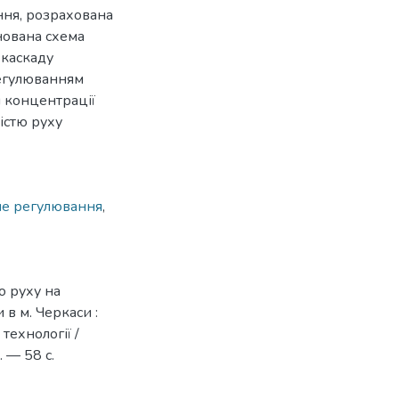
ння, розрахована
нована схема
 каскаду
регулюванням
н концентрації
істю руху
не регулювання
,
о руху на
в м. Черкаси :
технології /
 — 58 с.