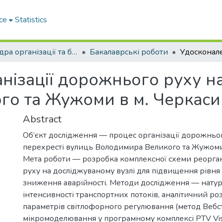
ce
Statistics
Кафедра організації та безпеки дорожнього руху
Бакалаврські роботи
нізації дорожнього руху на
о та Жужоми в м. Черкаси
Abstract
Об’єкт дослідження — процес організації дорожньо
перехресті вулиць Володимира Великого та Жужоми 
Мета роботи — розробка комплексної схеми реорга
руху на досліджуваному вузлі для підвищення рівня
зниження аварійності. Методи дослідження — нату
інтенсивності транспортних потоків, аналітичний р
параметрів світлофорного регулювання (метод Вебст
мікромоделювання у програмному комплексі PTV Vis