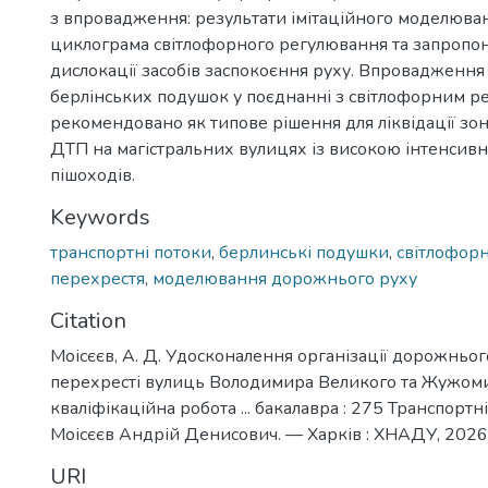
з впровадження: результати імітаційного моделюва
циклограма світлофорного регулювання та запропо
дислокації засобів заспокоєння руху. Впровадження
берлінських подушок у поєднанні з світлофорним 
рекомендовано як типове рішення для ліквідації зо
ДТП на магістральних вулицях із високою інтенсивн
пішоходів.
Keywords
транспортні потоки
,
берлинські подушки
,
світлофор
перехрестя
,
моделювання дорожнього руху
Citation
Моісєєв, А. Д. Удосконалення організації дорожньог
перехресті вулиць Володимира Великого та Жужоми 
кваліфікаційна робота ... бакалавра : 275 Транспортні 
Моісєєв Андрій Денисович. — Харків : ХНАДУ, 2026.
URI