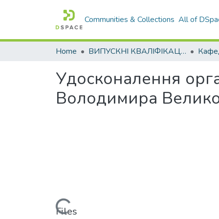
Communities & Collections
All of DSpa
Home
ВИПУСКНІ КВАЛІФІКАЦІЙНІ РОБОТИ
Удосконалення орга
Володимира Великог
Loading...
Files