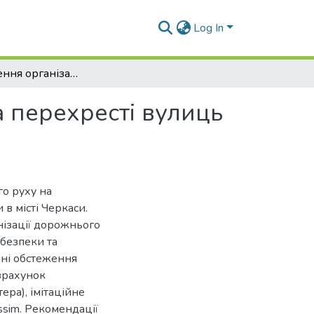
Log In
Удосконалення організації дорожнього руху на перехресті вулиць Володимира Великого та Жужоми в м. Черкаси
 перехресті вулиць
го руху на
в місті Черкаси.
нізації дорожнього
 безпеки та
рні обстеження
озрахунок
ера), імітаційне
sim. Рекомендації