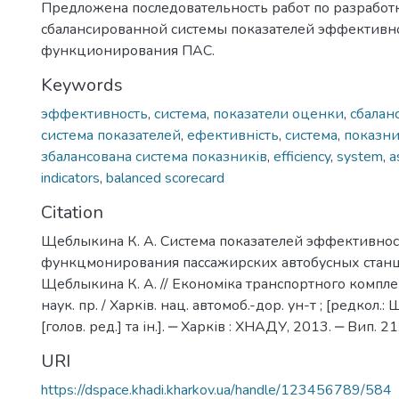
Предложена последовательность работ по разработ
сбалансированной системы показателей эффективн
функционирования ПАС.
Keywords
эффективность
,
система
,
показатели оценки
,
сбалан
система показателей
,
ефективність
,
система
,
показни
збалансована система показників
,
efficiency
,
system
,
a
indicators
,
balanced scorecard
Citation
Щеблыкина К. А. Система показателей эффективнос
функцмонирования пассажирских автобусных станц
Щеблыкина К. А. // Економіка транспортного комплексу
наук. пр. / Харків. нац. автомоб.-дор. ун-т ; [редкол.:
[голов. ред.] та ін.]. ‒ Харків : ХНАДУ, 2013. ‒ Вип. 2
URI
https://dspace.khadi.kharkov.ua/handle/123456789/584