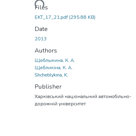
Loading...
Files
EKT_17_21.pdf
(295.88 KB)
Date
2013
Authors
Щеблыкина, К. А.
Щебликіна, К. А.
Shcheblykina, K.
Publisher
Харківський національний автомобільно-
дорожній університет