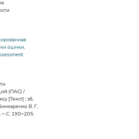
ке
ости
сированная
ки оцінки
,
ssessment
ти
ий (ПАС) /
 [Текст] : зб.
 Шинкаренко В. Г.
1. ‒ С. 190‒205.