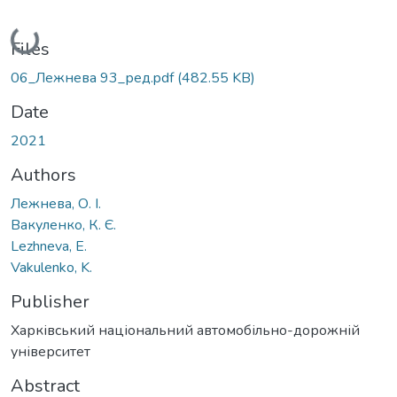
Loading...
Files
06_Лежнева 93_ред.pdf
(482.55 KB)
Date
2021
Authors
Лежнева, О. І.
Вакуленко, К. Є.
Lezhneva, E.
Vakulenko, K.
Publisher
Харківський національний автомобільно-дорожній
університет
Abstract