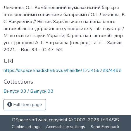
Лежнева, О. І. Комбінований шумозахисний бар’єр з
інтегрованими cонячними батареями / О. І. Лежнева, К.
Є. Вакуленко // Вiсник Харкiвського нацiонального
автомобiльно-дорожнього унiверситету : зб. наук. пр. /
М-во освiти i науки України, Харків. нац. автомоб.-дор.
ун-т ; редкол.: А. Г. Батракова (гол. ред.) та iн. – Харкiв,
2021. – Вип. 93. – С. 47–53.
URI
https://dspace.khadi.kharkov.ua/handle/123456789/4498
Collections
Випуск 93 / Выпуск 93
Full item page
DSpace software
copyright © 2002-2026
LYRASIS
Cookie settings
Accessibility settings
Send Feedback