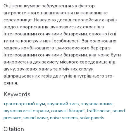
Оцінено шумове забруднення як фактор
антропогенного навантаження на навколишнє
середовище. Наведено досвід європейських країн
щодо використання шумозахисних екранів з
інтегрованими сонячними батареями, описано їхні
типи та конструктивні особливості. Запропоновано
модель комбінованого шумозахисного бар’єра з
інтегрованими сонячними батареями, яка може бути
використана для захисту міського середовища від
шуму, звукових хвиль та хімічних сполук
відпрацьованих газів двигунів внутрішнього зго-
ряння.
Keywords
транспортний шум
,
звуковий тиск
,
звукова хвиля
,
шумозахисні екрани
,
сонячні батареї
,
traffic noise
,
sound
pressure
,
sound wave
,
noise screens
,
solar panels
Citation