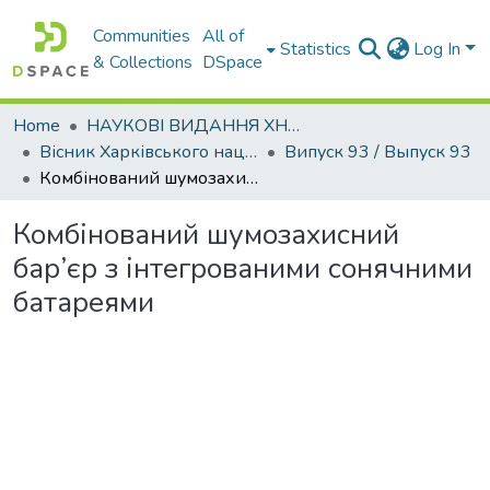
Communities
All of
Statistics
Log In
& Collections
DSpace
Home
НАУКОВІ ВИДАННЯ ХНАДУ
Вісник Харківського національного автомобільно-дорожнього університету / Вестник Харьковского национального автомобильно-дорожного университета
Випуск 93 / Выпуск 93
Комбінований шумозахисний бар’єр з інтегрованими cонячними батареями
Комбінований шумозахисний
бар’єр з інтегрованими cонячними
батареями