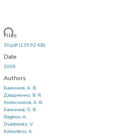
ading...
Files
30.pdf
(139.92 KB)
Date
2009
Authors
Бажинов, А. В.
Двадненко, В. Я.
Колесников, А. В.
Бажинов, О. В.
Baginov, A.
Dvadnenko, V.
Kolesnikov, A.