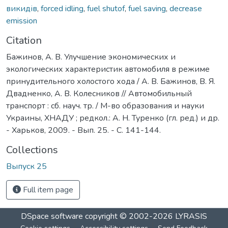
викидів
,
forced idling
,
fuel shutof
,
fuel saving
,
decrease
emission
Citation
Бажинов, А. В. Улучшение экономических и
экологических характеристик автомобиля в режиме
принудительного холостого хода / А. В. Бажинов, В. Я.
Двадненко, А. В. Колесников // Автомобильный
транспорт : сб. науч. тр. / М-во образования и науки
Украины, ХНАДУ ; редкол.: А. Н. Туренко (гл. ред.) и др.
- Харьков, 2009. - Вып. 25. - С. 141-144.
Collections
Выпуск 25
Full item page
DSpace software
copyright © 2002-2026
LYRASIS