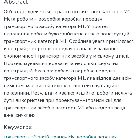
Abstract
Об'єкт дослідження – транспортний засіб категорії М1.
Мета роботи – розробка коробки передач
транспортного засобу категорії М1. У процесі
виконання роботи було здійснено аналіз конструкцій
транспортних категорії М1. Особлива увага приділялася
конструкції коробок передач та аналізу паливної
економічності транспортних засобів у міському циклі.
Проаналізувавши переваги та недоліки існуючих
конструкцій, була розроблена коробка передач
транспортного засобу категорії М1, яка відповідає всім
вимогам, має високі технологічні і експлуатаційні
показники. Результати кваліфікаційної роботи можуть
бути використані при проектуванні трансмісій для
транспортних засобів категорії М1 або модернізації
вже існуючих.
Keywords
транспортний засіб
,
трансмісія
,
коробка передач
,