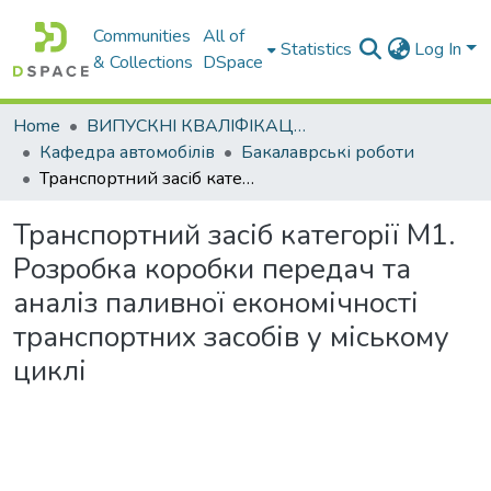
Communities
All of
Statistics
Log In
& Collections
DSpace
Home
ВИПУСКНІ КВАЛІФІКАЦІЙНІ РОБОТИ
Кафедра автомобілів
Бакалаврські роботи
Транспортний засіб категорії М1. Розробка коробки передач та аналіз паливної економічності транспортних засобів у міському циклі
Транспортний засіб категорії М1.
Розробка коробки передач та
аналіз паливної економічності
транспортних засобів у міському
циклі