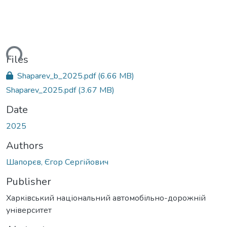
ding...
Files
Shaparev_b_2025.pdf
(6.66 MB)
Shaparev_2025.pdf
(3.67 MB)
Date
2025
Authors
Шапорєв, Єгор Сергійович
Publisher
Харківський національний автомобільно-дорожній
університет