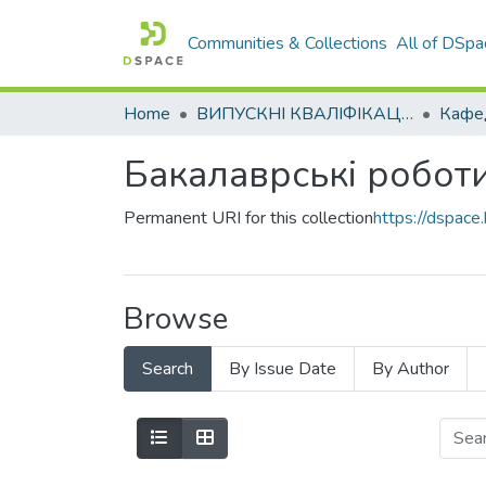
Communities & Collections
All of DSpa
Home
ВИПУСКНІ КВАЛІФІКАЦІЙНІ РОБОТИ
Кафед
Бакалаврські робот
Permanent URI for this collection
https://dspac
Browse
Search
By Issue Date
By Author