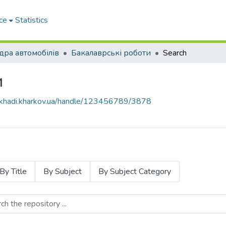
ce
Statistics
ра автомобілів
Бакалаврські роботи
Search
и
e.khadi.kharkov.ua/handle/123456789/3878
By Title
By Subject
By Subject Category