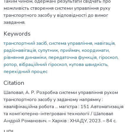
Таким чином, одержані результати свідчать про
можливість створення системи управління руху
транспортного засобу у відповідності до вимог
завдання.
Keywords
транспортний засіб
,
система управління
,
навігація
,
радіонавігація
,
супутник
,
приймач
,
координати
,
рівняння динаміки
,
передаточна функція
,
гіроскоп
,
ротор
,
вібраційний гіроскоп
,
кутова швидкість
,
перехідний процес
Citation
Шаповал, А. Р. Розробка системи управління рухом
транспортного засобу у заданому напрямку :
кваліфікаційна робота ... магістра : 151 Автоматизація
та комп’ютерно-інтегровані технології / Шаповал
Андрій Романович. – Харків : ХНАДУ, 2023. – 84 с.