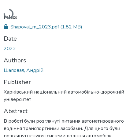
Loading...
Files
Shapoval_m_2023.pdf
(1.82 MB)
Date
2023
Authors
Шаповал, Андрій
Publisher
Харківський національний автомобільно-дорожній
університет
Abstract
В роботі були розглянуті питання автоматизованого
водіння транспортними засобами. Для цього були
розглянуті існуючі системи водіння автомобіля,