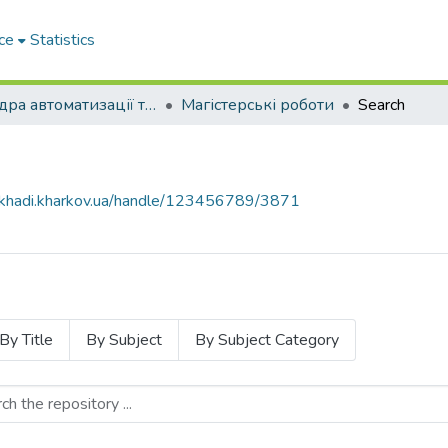
ce
Statistics
Кафедра автоматизації та комп’ютерно-інтегрованих технологій
Магістерські роботи
Search
e.khadi.kharkov.ua/handle/123456789/3871
By Title
By Subject
By Subject Category