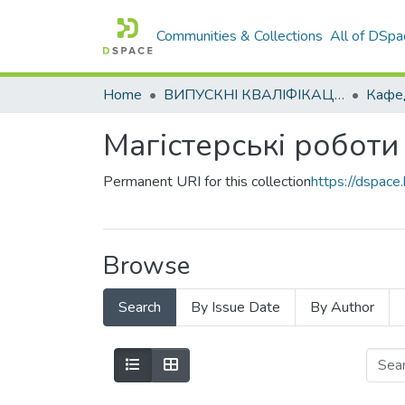
Communities & Collections
All of DSpa
Home
ВИПУСКНІ КВАЛІФІКАЦІЙНІ РОБОТИ
Магістерські роботи
Permanent URI for this collection
https://dspac
Browse
Search
By Issue Date
By Author