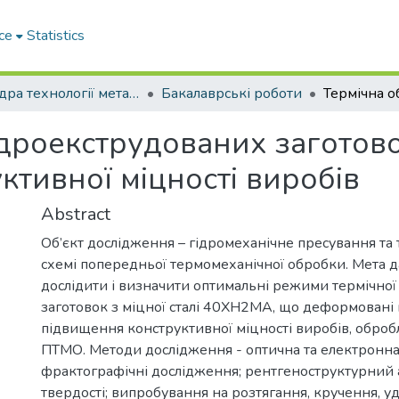
ce
Statistics
Кафедра технології металів та матеріалознавства
Бакалаврські роботи
ідроекструдованих заготов
тивної міцності виробів
Abstract
Об’єкт дослідження – гідромеханічне пресування та 
схемі попередньої термомеханічної обробки. Мета д
дослідити і визначити оптимальні режими термічно
заготовок з міцної сталі 40ХН2МА, що деформовані
підвищення конструктивної міцності виробів, обро
ПТМО. Методи дослідження - оптична та електронна 
фрактографічні дослідження; рентгеноструктурний 
твердості; випробування на розтягання, кручення, у