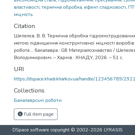
високоміцна сталь
,
гідромеханічне пресування
,
субм
властивості
,
термічна обробка
,
ефект спадковості
,
П
міцність
Citation
Шепелєв, В. В. Термічна обробка гідроекструдованих
метою підвищення конструктивної міцності виробів 
робота ... бакалавра : G8 Матеріалознавство / Шепелє
Володимирович. – Харків : ХНАДУ, 2026. – 51 с.
URI
https://dspace.khadi.kharkov.ua/handle/123456789/292
Collections
Бакалаврські роботи
Full item page
DSpace software
copyright © 2002-2026
LYRASIS