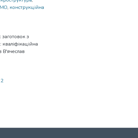
ікроструктура
,
ТМО
,
конструкційна
 заготовок з
: кваліфікаційна
в В'ячеслав
12