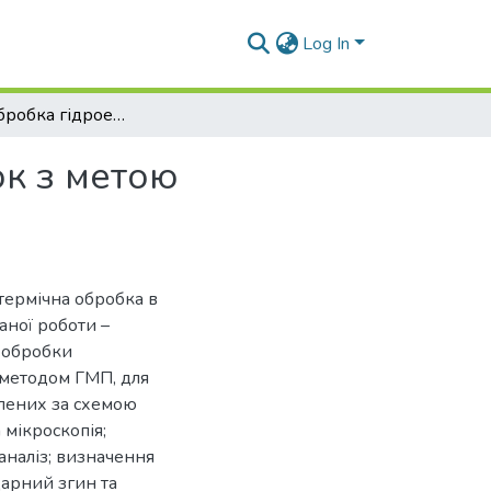
Log In
Термічна обробка гідроекструдованих заготовок з метою підвищення конструктивної міцності виробів
ок з метою
термічна обробка в
аної роботи –
ї обробки
 методом ГМП, для
блених за схемою
мікроскопія;
аналіз; визначення
дарний згин та