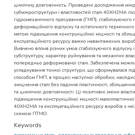
циклічну довговічність. Проведені дослідження мікр
субмікроструктури і властивостей сталі 40ХН2МА піс
гідромеханічного пресування (ГМП), стабілізуючого п
деформаційного відпуску та остаточного термічного
метою підвищення конструкційної міцності та збіл
екслуатаційного ресурсу важко навантажених виробів 
Вивчено вплив різних умов стабілізуючого відпуску і 
субструктуру, характер руйнування та механічні влас
попередньо деформованої сталі. Забезпечена можли
успадкування тонкої структури, що сформувалася пі
способом ГМП, в процесі наступної обробки, наслідко
зміцнення сталі без падіння пластичності, збільшення
та циклічної довговічності. Ці позитивні зміни влас
підвищення конструкційної міцності малопластичної 
40ХН2МА та експлуатаційного ресурсу виробів з неї
схемою ПТМО.
Keywords