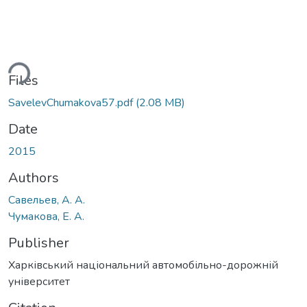
ding...
Files
SavelevChumakova57.pdf
(2.08 MB)
Date
2015
Authors
Савельев, А. А.
Чумакова, Е. А.
Publisher
Харківський національний автомобільно-дорожній
університет