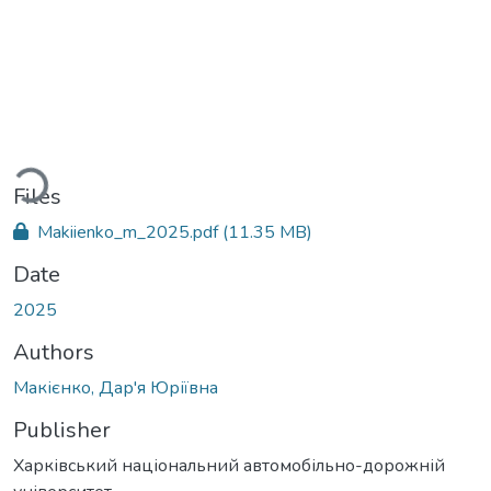
ading...
Files
Makiienko_m_2025.pdf
(11.35 MB)
Date
2025
Authors
Макієнко, Дар'я Юріївна
Publisher
Харківський національний автомобільно-дорожній