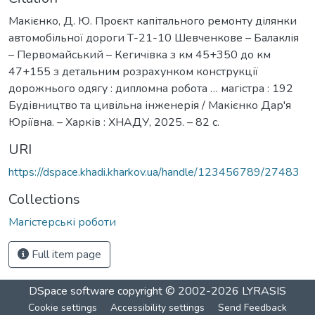
Макієнко, Д. Ю. Проєкт капітального ремонту ділянки
автомобільної дороги Т-21-10 Шевченкове – Балаклія
– Первомайський – Кегичівка з км 45+350 до км
47+155 з детальним розрахунком конструкції
дорожнього одягу : дипломна робота … магістра : 192
Будівництво та цивільна інженерія / Макієнко Дар'я
Юріївна. – Харків : ХНАДУ, 2025. – 82 с.
URI
https://dspace.khadi.kharkov.ua/handle/123456789/27483
Collections
Магістерські роботи
Full item page
DSpace software
copyright © 2002-2026
LYRASIS
Cookie settings
Accessibility settings
Send Feedback