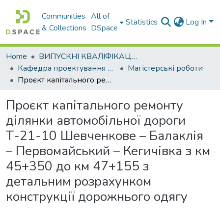
Communities
All of
Statistics
Log In
& Collections
DSpace
Home
ВИПУСКНІ КВАЛІФІКАЦІЙНІ РОБОТИ
Кафедра проектування доріг, геодезії і землеустрою
Магістерські роботи
Проєкт капітального ремонту ділянки автомобільної дороги Т-21-10 Шевченкове – Балаклія – Первомайський – Кегичівка з км 45+350 до км 47+155 з детальним розрахунком конструкції дорожнього одягу
Проєкт капітального ремонту
ділянки автомобільної дороги
Т-21-10 Шевченкове – Балаклія
– Первомайський – Кегичівка з км
45+350 до км 47+155 з
детальним розрахунком
конструкції дорожнього одягу