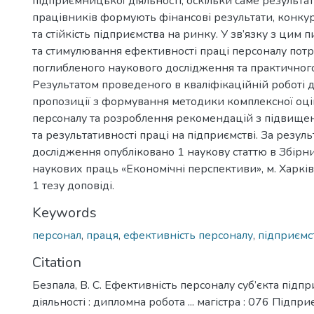
підприємницької діяльності, оскільки саме результа
працівників формують фінансові результати, конк
та стійкість підприємства на ринку. У зв’язку з цим
та стимулювання ефективності праці персоналу пот
поглибленого наукового дослідження та практичног
Результатом проведеного в кваліфікаційній роботі 
пропозиції з формування методики комплексної оці
персоналу та розроблення рекомендацій з підвище
та результативності праці на підприємстві. За резул
дослідження опубліковано 1 наукову статтю в Збірн
наукових праць «Економічні перспективи», м. Харків
1 тезу доповіді.
Keywords
персонал
,
праця
,
ефективність персоналу
,
підприємс
Citation
Безпала, В. С. Ефективність персоналу суб’єкта під
діяльності : дипломна робота ... магістра : 076 Підпр