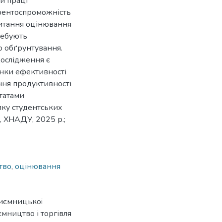
ти праці
урентоспроможність
 питання оцінювання
ребують
о обґрунтування.
дослідження є
нки ефективності
ння продуктивності
ьтатами
ику студентських
, ХНАДУ, 2025 р.;
тво
,
оцінювання
приємницької
иємництво і торгівля