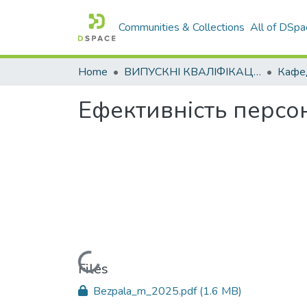
Communities & Collections
All of DSpa
Home
ВИПУСКНІ КВАЛІФІКАЦІЙНІ РОБОТИ
Ефективність персон
Loading...
Files
Bezpala_m_2025.pdf
(1.6 MB)