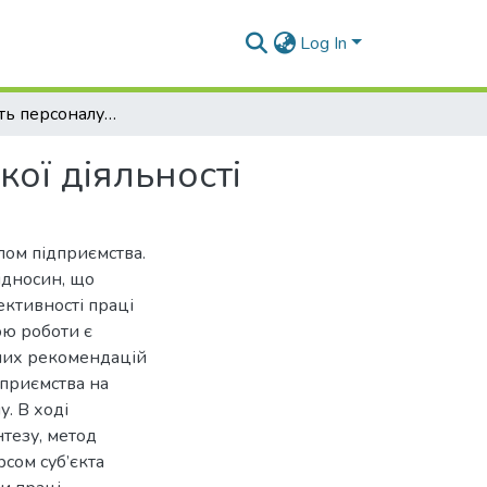
Log In
Ефективність персоналу суб’єкта підприємницької діяльності
ої діяльності
лом підприємства.
ідносин, що
ктивності праці
ою роботи є
них рекомендацій
приємства на
. В ході
нтезу, метод
рсом суб’єкта