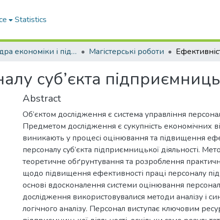
ce
Statistics
Кафедра економіки і підприємництва
Магістерські роботи
алу суб’єкта підприємницьк
Abstract
Об’єктом дослідження є система управління персона
Предметом дослідження є сукупність економічних в
виникають у процесі оцінювання та підвищення ефе
персоналу суб’єкта підприємницької діяльності. Мет
теоретичне обґрунтування та розроблення практич
щодо підвищення ефективності праці персоналу під
основі вдосконалення системи оцінювання персоналу
дослідження використовувалися методи аналізу і си
логічного аналізу. Персонал виступає ключовим ресу