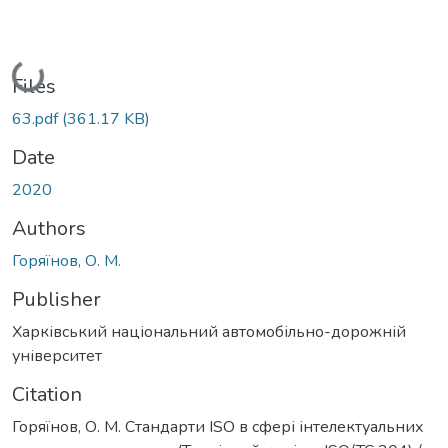
Loading...
Files
63.pdf
(361.17 KB)
Date
2020
Authors
Горяїнов, О. М.
Publisher
Харківський національний автомобільно-дорожній
університет
Citation
Горяїнов, О. М. Стандарти ISO в сфері інтелектуальних