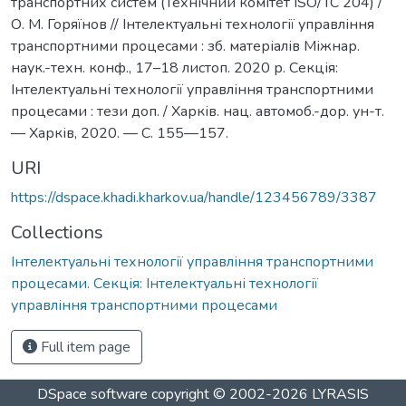
транспортних систем (Технічний комітет ISO/TC 204) /
О. М. Горяїнов // Інтелектуальні технології управління
транспортними процесами : зб. матеріалів Міжнар.
наук.-техн. конф., 17–18 листоп. 2020 р. Секція:
Інтелектуальні технології управління транспортними
процесами : тези доп. / Харків. нац. автомоб.-дор. ун-т.
— Харків, 2020. — С. 155—157.
URI
https://dspace.khadi.kharkov.ua/handle/123456789/3387
Collections
Інтелектуальні технології управління транспортними
процесами. Секція: Інтелектуальні технології
управління транспортними процесами
Full item page
DSpace software
copyright © 2002-2026
LYRASIS