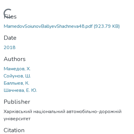
Loading...
Files
MamedovSoiunovBallyevShachneva48.pdf
(923.79 KB)
Date
2018
Authors
Мамедов, Х.
Сойунов, Ш.
Баллыев, К.
Шачнева, Е. Ю.
Publisher
Харківський національний автомобільно-дорожній
університет
Citation