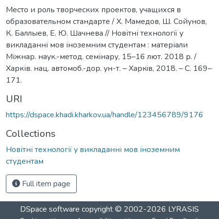
Место и роль творческих проектов, учащихся в
образовательном стандарте / Х. Мамедов, Ш. Сойунов,
К. Баллыев, Е. Ю. Шачнева // Новітні технології у
викладанні мов іноземним студентам : матеріали
Міжнар. наук.-метод. семінару, 15–16 лют. 2018 р. /
Харків. нац. автомоб.-дор. ун-т. – Харкiв, 2018. – С. 169–
171.
URI
https://dspace.khadi.kharkov.ua/handle/123456789/9176
Collections
Новітні технології у викладанні мов іноземним
студентам
Full item page
DSpace software
copyright © 2002-2026
LYRASIS