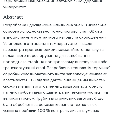
Харківський національний автомобільно-дорожній
університет
Abstract
Розроблена і досліджена швидкісна знеміцнювальна
обробка холоднокатаної тонколистової сталі 08кп з
використанням контактного нагріву та охолодження.
Установлені оптимальні температурно - часові
параметри процесів рекристалізаційного відпалу та
подальшого перестарування для запобігання
природного старіння при тривалому вилежуванні або
транспортуванні сталі. Розроблена технологія термічної
обробки холоднокатаного листа забезпечує комплекс
властивостей, які відповідають підвищеним вимогам
споживача для виготовлення двошарових згорнуто
паяних трубок малого діаметра, які експлуатуються під
великим тиском. Трубки із стрічкових заготовок, що
були оброблені за рекомендованою технологією,
успішно пройшли 100 % контроль якості в умовах