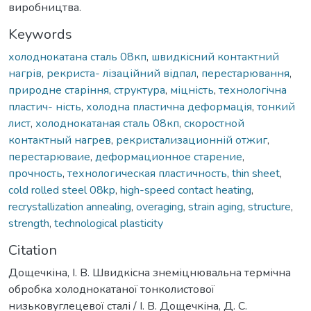
виробництва.
Keywords
холоднокатана сталь 08кп
,
швидкісний контактний
нагрів
,
рекриста- лізаційний відпал
,
перестарювання
,
природне старіння
,
структура
,
міцність
,
технологічна
пластич- ність
,
холодна пластична деформація
,
тонкий
лист
,
холоднокатаная сталь 08кп
,
скоростной
контактный нагрев
,
рекристализационній отжиг
,
перестарюваие
,
деформационное старение
,
прочность
,
технологическая пластичность
,
thin sheet
,
cold rolled steel 08kp
,
high-speed contact heating
,
recrystallization annealing
,
overaging
,
strain aging
,
structure
,
strength
,
technological plasticity
Citation
Дощечкіна, І. В. Швидкісна знеміцнювальна термічна
обробка холоднокатаної тонколистової
низьковуглецевої сталі / І. В. Дощечкіна, Д. С.