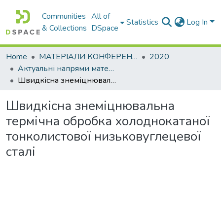
Communities
All of
Statistics
Log In
& Collections
DSpace
Home
МАТЕРІАЛИ КОНФЕРЕНЦІЙ
2020
Актуальні напрями матеріалознавства: збільшення ресурсу конструкцій на основі конвергенції сучасних технологій обробки матеріалів
Швидкісна знеміцнювальна термічна обробка холоднокатаної тонколистової низьковуглецевої сталі
Швидкісна знеміцнювальна
термічна обробка холоднокатаної
тонколистової низьковуглецевої
сталі