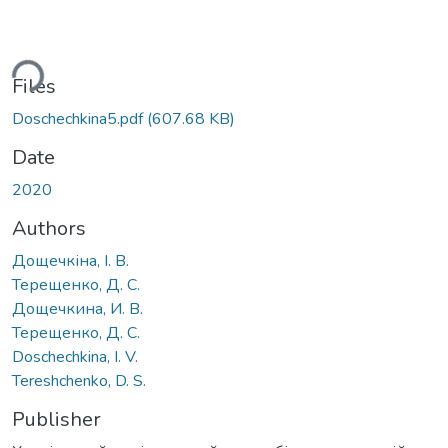
ding...
Files
Doschechkina5.pdf
(607.68 KB)
Date
2020
Authors
Дощечкіна, І. В.
Терещенко, Д. С.
Дощечкина, И. В.
Терещенко, Д. С.
Doschechkina, I. V.
Tereshchenko, D. S.
Publisher