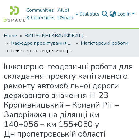
Communities
All of
Statistics
Log In
& Collections
DSpace
Home
ВИПУСКНІ КВАЛІФІКАЦІЙНІ РОБОТИ
Кафедра проектування доріг, геодезії і землеустрою
Магістерські роботи
Інженерно-геодезичні роботи для складання проєкту капітального ремонту автомобільної дороги державного значення Н-23 Кропивницький – Кривий Ріг – Запоріжжя на ділянці км 140+056 – км 155+050 у Дніпропетровській області
Інженерно-геодезичні роботи для
складання проєкту капітального
ремонту автомобільної дороги
державного значення Н-23
Кропивницький – Кривий Ріг –
Запоріжжя на ділянці км
140+056 – км 155+050 у
Дніпропетровській області