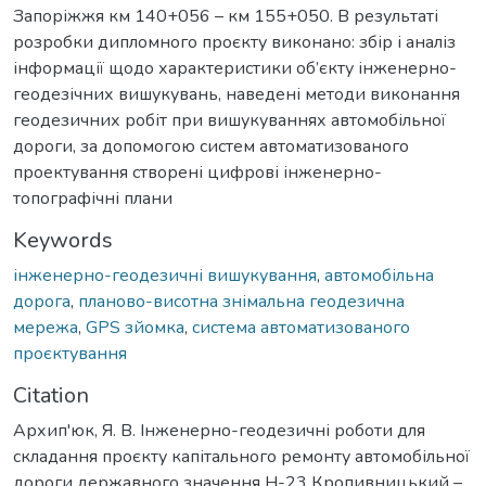
Запоріжжя км 140+056 – км 155+050. В результаті
розробки дипломного проєкту виконано: збір і аналіз
інформації щодо характеристики об’єкту інженерно-
геодезічних вишукувань, наведені методи виконання
геодезичних робіт при вишукуваннях автомобільної
дороги, за допомогою систем автоматизованого
проектування створені цифрові інженерно-
топографічні плани
Keywords
інженерно-геодезичні вишукування
,
автомобільна
дорога
,
планово-висотна знімальна геодезична
мережа
,
GPS зйомка
,
система автоматизованого
проєктування
Citation
Архип'юк, Я. В. Інженерно-геодезичні роботи для
складання проєкту капітального ремонту автомобільної
дороги державного значення Н-23 Кропивницький –